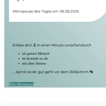
Mikropause des Tages am 08.08.2026
Erlebe dich ⏳ in einer Minute zwischendurch
als ganzer Mensch
im Kontakt zu dir
mit allen Sinnen
… damit es dir gut geht vor dem Bildschirm 👣
Mehr Mikropausen