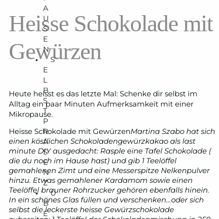
A
Heisse Schokolade mit
U
S
E
Gewürzen
N
S
E
L
B
Heute heisst es das letzte Mal: Schenke dir selbst im
S
Alltag ein paar Minuten Aufmerksamkeit mit einer
T
Mikropause.
P
R
Heisse Schokolade mit Gewürzen
Martina Szabo hat sich
Ä
einen köstlichen Schokoladengewürzkakao als last
minute DIY ausgedacht:
Rasple eine Tafel Schokolade (
S
die du noch im Hause hast) und gib 1 Teelöffel
E
gemahlenen Zimt und eine Messerspitze Nelkenpulver
N
hinzu. Etwas gemahlener Kardamom sowie einen
Z
Teelöffel brauner Rohrzucker gehören ebenfalls hinein.
Ü
In ein schönes Glas füllen und verschenken…oder sich
B
selbst die leckerste heisse Gewürzschokolade
E