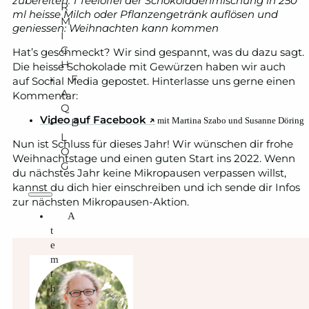
zubereiten:
1 Teelöffel der Schokoladenmischung in 250
R
ml heisse Milch oder Pflanzengetränk auflösen und
M
geniessen: Weihnachten kann kommen
I
C
Hat’s geschmeckt? Wir sind gespannt, was du dazu sagt.
H
Die heisse Schokolade mit Gewürzen haben wir auch
F
auf Sociial Media gepostet. Hinterlasse uns gerne einen
A
Kommentar:
Q
Video auf Facebook ↗️
mit Martina Szabo und Susanne Döring
B
L
Nun ist Schluss für dieses Jahr! Wir wünschen dir frohe
O
Weihnachtstage und einen guten Start ins 2022. Wenn
G
du nächstes Jahr keine Mikropausen verpassen willst,
kannst du dich hier einschreiben und ich sende dir Infos
zur nächsten Mikropausen-Aktion.
A
t
e
m
t
h
e