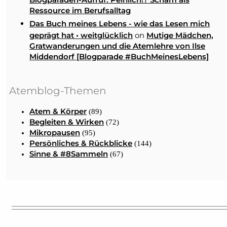
Blogparaden-Aufruf: Peinlich!? Scham als
Ressource im Berufsalltag
Das Buch meines Lebens - wie das Lesen mich
on
geprägt hat • weitglücklich
Mutige Mädchen,
Gratwanderungen und die Atemlehre von Ilse
Middendorf [Blogparade #BuchMeinesLebens]
Atemblog-Themen
Atem & Körper
(89)
Begleiten & Wirken
(72)
Mikropausen
(95)
Persönliches & Rückblicke
(144)
Sinne & #8Sammeln
(67)