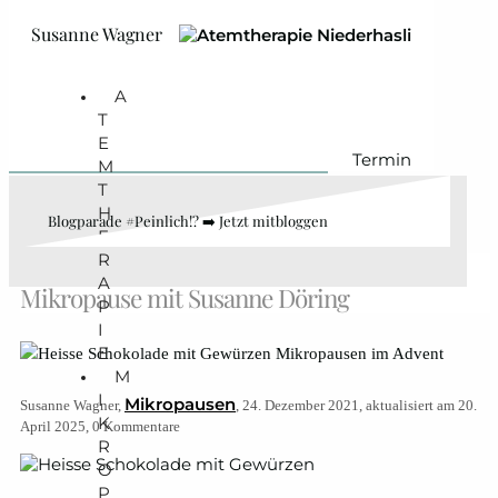
Zum Hauptinhalt springen
Zum Footer springen
Susanne Wagner
A
T
E
Termin
M
T
H
Blogparade #Peinlich!? ➡️ Jetzt mitbloggen
E
R
Heisse Schokolade mit Gewürzen •
A
Mikropause mit Susanne Döring
P
I
E
M
I
Mikropausen
Susanne Wagner,
, 24. Dezember 2021, aktualisiert am 20.
K
April 2025, 0 Kommentare
R
O
P