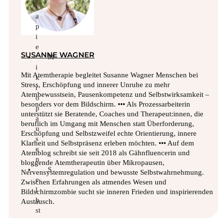
r
a
p
i
e
SUSANNE WAGNER
M
i
Mit Atemtherapie begleitet Susanne Wagner Menschen bei
k
Stress, Erschöpfung und innerer Unruhe zu mehr
r
Atembewusstsein, Pausenkompetenz und Selbstwirksamkeit –
o
besonders vor dem Bildschirm. ••• Als Prozessarbeiterin
p
unterstützt sie Beratende, Coaches und Therapeut:innen, die
a
beruflich im Umgang mit Menschen statt Überforderung,
u
Erschöpfung und Selbstzweifel echte Orientierung, innere
s
Klarheit und Selbstpräsenz erleben möchten. ••• Auf dem
e
Atemblog schreibt sie seit 2018 als Gähnfluencerin und
n
bloggende Atemtherapeutin über Mikropausen,
S
Nervensystemregulation und bewusste Selbstwahrnehmung.
e
Zwischen Erfahrungen als atmendes Wesen und
l
Bildschirmzombie sucht sie inneren Frieden und inspirierenden
b
Austausch.
st