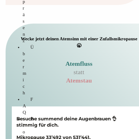
p
r
ä
s
e
n
Wecke jetzt deinen Atemsinn mit einer Zufallsmikropause
z
🥱
Ü
b
e
Atemfluss
r
statt
m
i
Atemstau
c
h
F
A
Q
Besuche summend deine Augen­brauen 👌
B
stimmig für dich.
l
o
Mikropause 33’492 von 531’441.
g