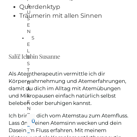
A
Querdenktyp
U
Träumerin mit allen Sinnen
S
E
N
S
E
L
Salü! Ich bin Susanne
B
S
T
Als Atemtherapeutin vermittle ich dir
P
Körperwahrnehmung und Atemerfahrungen,
R
damit du dich im Alltag mit Atemübungen
Ä
und Mikropausen einfach natürlich selbst
S
E
beleben oder beruhigen kannst.
N
Z
Ich bringe dich vom Atemstau zum Atemfluss.
Ü
Lass uns deinen Atemsinn wecken und dein
B
Dasein im Fluss erfahren. Mit meinem
E