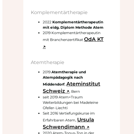
Komplementärtherapie
2022
Komplementärtherapeutin
mit eidg. Diplom Methode Atem
2019 Komplementärtherapeutin
OdA KT
mit Branchenzertifikat
↗
Atemtherapie
2019
Atemtherapie und
Atempädagogik nach
Ateminstitut
Middendorf
,
Schweiz ↗
, Bern
seit 2019 Atem+Traum
Weiterbildungen bei Madeleine
Gfeller-Liechti
Seit 2016 Vertiefungskurse im
Ursula
Erfahrbaren Atem,
Schwendimann ↗
2020 Atem-Tonus-Ton in der