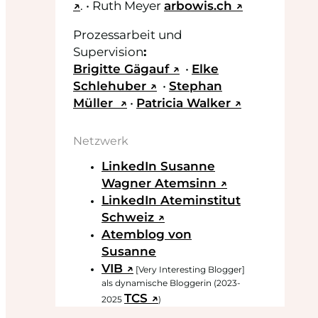
↗
. • Ruth Meyer
arbowis.ch ↗
Prozessarbeit und
Supervision
:
Brigitte Gägauf ↗
•
Elke
Schlehuber ↗
•
Stephan
Müller ↗
•
Patricia Walker ↗
Netzwerk
LinkedIn Susanne
Wagner Atemsinn ↗
LinkedIn Ateminstitut
Schweiz ↗
Atemblog von
Susanne
VIB ↗
[Very Interesting Blogger]
als dynamische Bloggerin (2023-
TCS ↗
2025
)