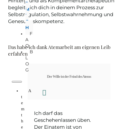
Hintergrund als Komplementärtherapeutin
R
begleite ich dich in deinem Prozess zur
M
Selbstregulation, Selbstwahrnehmung und
I
Genesungskompetenz.
C
H
F
A
Q
Das habe ich dank Atemarbeit am eigenen Leib
B
erfahren
L
O
G
Der Wille ist der Feind des Atems
A
t
e
m
Ich darf das
t
Geschehenlassen üben.
h
Der Einatem ist von
e