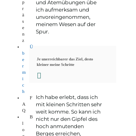
und Atemübungen übe
p
r
ich aufmerksam und
ä
unvoreingenommen,
s
meinem Wesen auf der
e
Spur.
n
z
Ü
b
Je unerreichbarer das Ziel, desto
e
kleiner meine Schritte
r
m
i
c
h
Ich habe erlebt, dass ich
F
mit kleinen Schritten sehr
A
Q
weit komme. So kann ich
B
nicht nur den Gipfel des
l
hoch anmutenden
o
Berges erreichen,