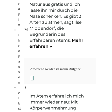
Natur aus gratis und ich
r
a
lasse ihn mir durch die
p
Nase schenken. Es gibt 3
i
Arten zu atmen, sagt Ilse
e
Middendorf, die
M
Begründerin des
i
Erfahrbaren Atems.
Mehr
k
erfahren »
r
o
p
a
u
Anwesend werden ist meine Aufgabe
s
e
n
S
e
Im Atem erfahre ich mich
l
immer wieder neu: Mit
b
Körperwahrnehmung
st