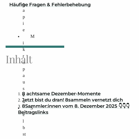
r
Häufige Fragen & Fehlerbehebung
a
p
i
e
M
i
k
Inhalt
r
o
p
a
u
s
8 achtsame Dezember-Momente
e
Jetzt bist du dran! 8sammeln vernetzt dich
n
8Sammler:innen vom 8. Dezember 2025 👇👇👇
S
Beitragslinks
e
l
b
st