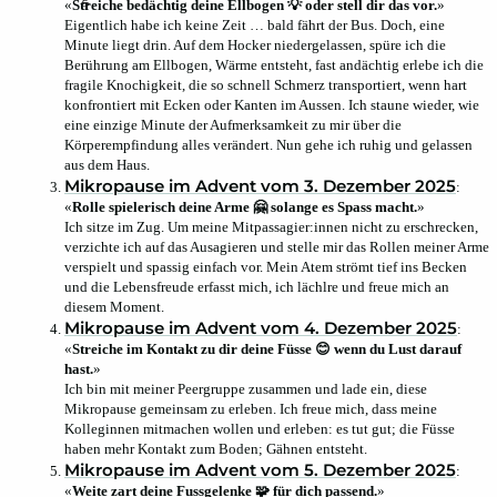
«
Streiche bedächtig deine Ell­bogen 💡 oder stell dir das vor.
»
Eigentlich habe ich keine Zeit … bald fährt der Bus. Doch, eine
Minute liegt drin. Auf dem Hocker niedergelassen, spüre ich die
Berührung am Ellbogen, Wärme entsteht, fast andächtig erlebe ich die
fragile Knochigkeit, die so schnell Schmerz transportiert, wenn hart
konfrontiert mit Ecken oder Kanten im Aussen. Ich staune wieder, wie
eine einzige Minute der Aufmerksamkeit zu mir über die
Körperempfindung alles verändert. Nun gehe ich ruhig und gelassen
aus dem Haus.
Mikropause im Advent vom 3. Dezember 2025
:
«
Rolle spielerisch deine Arme 🤗 solange es Spass macht.
»
Ich sitze im Zug. Um meine Mitpassagier:innen nicht zu erschrecken,
verzichte ich auf das Ausagieren und stelle mir das Rollen meiner Arme
verspielt und spassig einfach vor. Mein Atem strömt tief ins Becken
und die Lebensfreude erfasst mich, ich lächlre und freue mich an
diesem Moment.
Mikropause im Advent vom 4. Dezember 2025
:
«
Streiche im Kontakt zu dir deine Füsse 😊 wenn du Lust darauf
hast.
»
Ich bin mit meiner Peergruppe zusammen und lade ein, diese
Mikropause gemeinsam zu erleben. Ich freue mich, dass meine
Kolleginnen mitmachen wollen und erleben: es tut gut; die Füsse
haben mehr Kontakt zum Boden; Gähnen entsteht.
Mikropause im Advent vom 5. Dezember 2025
:
«
Weite zart deine Fuss­gelenke 🧩 für dich passend.
»