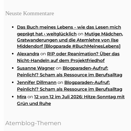
Neuste Kommentare
Das Buch meines Lebens - wie das Lesen mich
on
geprägt hat • weitglücklich
Mutige Mädchen,
Gratwanderungen und die Atemlehre von Ilse
Middendorf [Blogparade #BuchMeinesLebens]
on
Alexandra
RIP oder Reanimation? Über das
Nicht-Handeln auf dem Projektfriedhof
on
Susanne Wagner
Blogparaden-Aufruf:
Peinlich!? Scham als Ressource im Berufsalltag
on
Jennifer Dillmann
Blogparaden-Aufruf:
Peinlich!? Scham als Ressource im Berufsalltag
on
Mira
12 von 12 im Juli 2026: Hitze-Sonntag mit
Grün und Ruhe
Atemblog-Themen