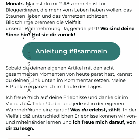
Monats
: Machst du mit? #8sammeln ist für
A
Blogger:innen, die mehr vom Leben haben wollen, das
U
Staunen lieben und das Vernetzen schätzen.
S
Bildschirme bremsen die Vielfalt
E
unserer Wahrnehmung. Ja, gerade jetzt!
Wo sind deine
N
Sinne hin? Hol sie dir zurück!
S
E
Anleitung #8sammeln
L
B
S
Sobald du deinen eigenen Artikel mit den acht
T
gesammelten Momenten von heute parat hast, kannst
P
du deinen Link unten im Kommentar setzen. Meine
R
8 Punkte ergänze ich im Laufe des Tages.
Ä
S
Ich freue mich auf deine Erlebnisse und danke dir im
E
Voraus fürs Teilen! Jeder und jede ist in der eigenen
N
Wahrnehmung einzigartig!
Was
du
erlebst, zählt.
In der
Z
Vielfalt der unterschiedlichen Erlebnisse können wir von-
und miteinander lernen und
ich freue mich darauf, von
Ü
dir zu lesen.
B
E