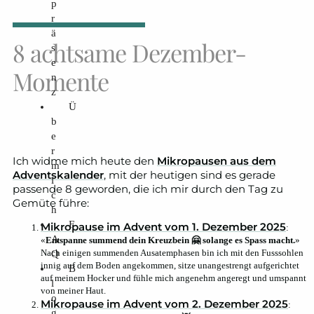
p
r
ä
8 achtsame Dezember-
s
e
Momente
n
z
Ü
b
e
r
Ich widme mich heute den
Mikropausen aus dem
m
Adventskalender
, mit der heutigen sind es gerade
i
passende 8 geworden, die ich mir durch den Tag zu
c
Gemüte führe:
h
F
Mikropause im Advent vom 1. Dezember 2025
:
A
«
Entspanne summend dein Kreuz­bein 🤗 solange es Spass macht.
»
Nach einigen summenden Ausatemphasen bin ich mit den Fusssohlen
Q
innig auf dem Boden angekommen, sitze unangestrengt aufgerichtet
B
auf meinem Hocker und fühle mich angenehm angeregt und umspannt
l
von meiner Haut.
o
Mikropause im Advent vom 2. Dezember 2025
:
g