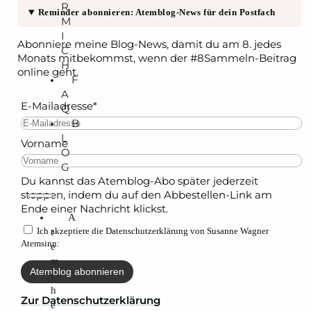
R
Reminder abonnieren: Atemblog-News für dein Postfach
M
I
Abonniere meine Blog-News, damit du am 8. jedes
C
Monats mitbekommst, wenn der #8Sammeln-Beitrag
H
online geht.
F
A
E-Mailadresse*
Q
B
L
Vorname
O
G
Du kannst das Atemblog-Abo später jederzeit
stoppen, indem du auf den Abbestellen-Link am
Ende einer Nachricht klickst.
A
Ich akzeptiere die Datenschutzerklärung von Susanne Wagner
t
Atemsinn:
e
m
t
h
Zur Datenschutzerklärung
e