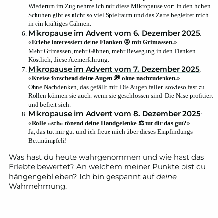
Wiederum im Zug nehme ich mir diese Mikropause vor: In den hohen
Schuhen gibt es nicht so viel Spielraum und das Zarte begleitet mich
in ein kräftiges Gähnen.
Mikropause im Advent vom 6. Dezember 2025
:
«
Erlebe interessiert deine Flanken 😜 mit Grimassen.
»
Mehr Grimassen, mehr Gähnen, mehr Bewegung in den Flanken.
Köstlich, diese Atemerfahrung.
Mikropause im Advent vom 7. Dezember 2025
:
«
Kreise forschend deine Augen 💭 ohne nach­zu­denken.
»
Ohne Nachdenken, das gefällt mir. Die Augen fallen sowieso fast zu.
Rollen können sie auch, wenn sie geschlossen sind. Die Nase profitiert
und befreit sich.
Mikropause im Advent vom 8. Dezember 2025
:
«
Rolle «sch» tönend deine Hand­gelenke ⚖ tut dir das gut?
»
Ja, das tut mir gut und ich freue mich über dieses Empfindungs-
Bettmümpfeli!
Was hast du heute wahrgenommen und wie hast das
Erlebte bewertet? An welchem meiner Punkte bist du
hängengeblieben? Ich bin gespannt auf
deine
Wahrnehmung.