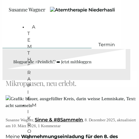
Zum Hauptinhalt springen
Zum Footer springen
Susanne Wagner
A
T
E
Termin
M
T
H
Blogparade #Peinlich!? ➡️ Jetzt mitbloggen
E
R
#8sammeln am 8. Dezember 2025: 8
A
Mikropausen, neu erlebt.
P
I
E
M
I
K
Sinne & #8Sammeln
Susanne Wagner,
, 8. Dezember 2025, aktualisiert
R
am 10. März 2026, 1 Kommentar
O
Meine
Wahrnehmungseinladung für den 8. des
P