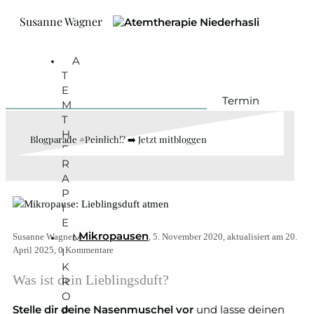
Zum Hauptinhalt springen
Zum Footer springen
Susanne Wagner
A
T
E
Termin
M
T
H
Blogparade #Peinlich!? ➡️ Jetzt mitbloggen
E
R
Mikropause #12 • Lieblingsduft atmen
A
P
I
E
Mikropausen
M
Susanne Wagner,
, 5. November 2020, aktualisiert am 20.
April 2025, 0 Kommentare
I
K
​Was ist dein Lieblingsduft?
R
O
Stelle dir deine Nasenmuschel vor
und lasse deinen
P