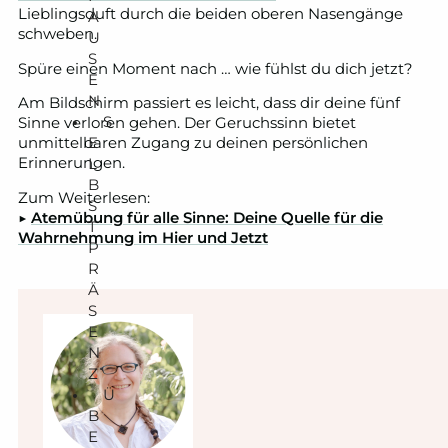
Lieblingsduft durch die beiden oberen Nasengänge
A
schweben.
U
S
Spüre einen Moment nach … wie fühlst du dich jetzt?
E
N
Am Bildschirm passiert es leicht, dass dir deine fünf
S
Sinne verloren gehen. Der Geruchssinn bietet
E
unmittelbaren Zugang zu deinen persönlichen
L
Erinnerungen.
B
Zum Weiterlesen:
S
▶️
Atemübung für alle Sinne: Deine Quelle für die
T
Wahrnehmung im Hier und Jetzt
P
R
Ä
S
E
N
Z
Ü
B
E