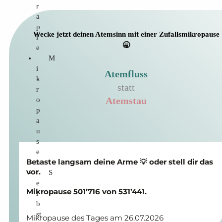
r
a
p
Wecke jetzt deinen Atemsinn mit einer Zufallsmikropause
i
🥱
e
M
i
Atemfluss
k
statt
r
o
Atemstau
p
a
u
s
e
Betaste langsam deine Arme 💡 oder stell dir das
n
vor.
S
e
Mikropause 501’716 von 531’441.
l
b
st
Mikropause des Tages am 26.07.2026