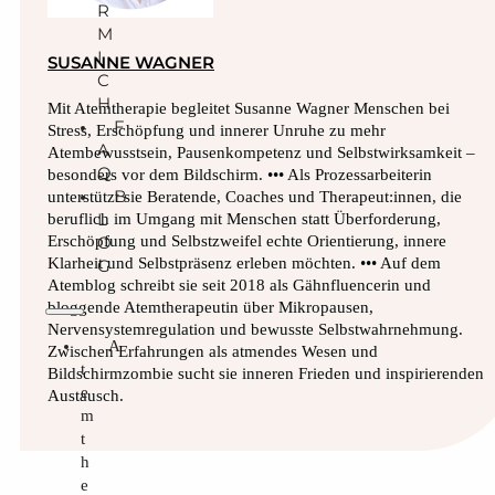
R
M
I
SUSANNE WAGNER
C
H
Mit Atemtherapie begleitet Susanne Wagner Menschen bei
F
Stress, Erschöpfung und innerer Unruhe zu mehr
A
Atembewusstsein, Pausenkompetenz und Selbstwirksamkeit –
Q
besonders vor dem Bildschirm. ••• Als Prozessarbeiterin
B
unterstützt sie Beratende, Coaches und Therapeut:innen, die
L
beruflich im Umgang mit Menschen statt Überforderung,
O
Erschöpfung und Selbstzweifel echte Orientierung, innere
Klarheit und Selbstpräsenz erleben möchten. ••• Auf dem
G
Atemblog schreibt sie seit 2018 als Gähnfluencerin und
bloggende Atemtherapeutin über Mikropausen,
Nervensystemregulation und bewusste Selbstwahrnehmung.
A
Zwischen Erfahrungen als atmendes Wesen und
t
Bildschirmzombie sucht sie inneren Frieden und inspirierenden
e
Austausch.
m
t
h
e