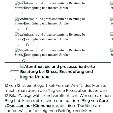
R
M
I
C
H
F
A
Q
B
L
O
G
A
t
12 von 12 ist ein Blogartikel-Format: Am 12. des Monats
e
macht man durch den Tag viele Fotos, abends werden
m
12 Bilder ausgewählt und veröffentlicht. Wer selbst einen
t
Blog hat, kann mitmachen und auf dem Blog von
Caro
«Draussen nur Kännchen» ↗
, die diese Tradition am
h
Laufen hält, auf die eigenen Beiträge verlinken.
e