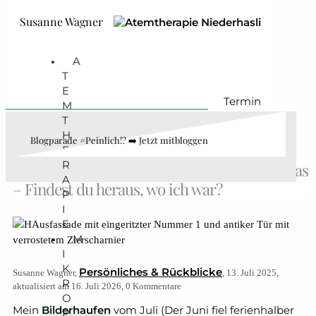
Zum Hauptinhalt springen
Zum Footer springen
Susanne Wagner
A
T
E
Termin
M
T
H
Blogparade #Peinlich!? ➡️ Jetzt mitbloggen
E
R
12 von 12 im Juli 2025: Heisser Tag, kühles Gras
A
– Findest du heraus, wo ich war?
P
I
E
M
I
K
Persönliches & Rückblicke
Susanne Wagner,
, 13. Juli 2025,
R
aktualisiert am 16. Juli 2026, 0 Kommentare
O
Mein
Bilderhaufen
vom Juli (Der Juni fiel ferienhalber
P