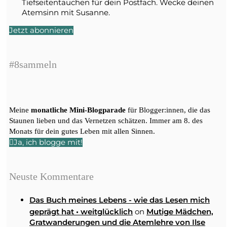
Tiefseitentauchen für dein Postfach. Wecke deinen
Atemsinn mit Susanne.
Jetzt abonnieren
#8sammeln
Meine
monatliche Mini-Blogparade
für Blogger:innen, die das
Staunen lieben und das Vernetzen schätzen. Immer am 8. des
Monats für dein gutes Leben mit allen Sinnen.
Ja, ich blogge mit!
Neuste Kommentare
Das Buch meines Lebens - wie das Lesen mich
on
geprägt hat • weitglücklich
Mutige Mädchen,
Gratwanderungen und die Atemlehre von Ilse