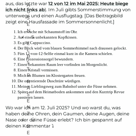
aus, das letzte war
12 von 12 im Mai 2025: Heute biege
A
ich nicht links ab
). Im Juli gibts Sommerstimmung von
U
unterwegs und einen Ausflugstag. [Das Beitragsbild
S
zeigt eine Hausfassade im Sommersonnenlicht.]
E
N
Ich erwache mit Schaumstoff im Ohr.
S
Auf einem unbekannten Kopfkissen.
E
Es gibt Cappuccino.
Der Blick wird vom blauen Sommerhimmel nach draussen gelockt.
L
Fürs 12-von-12-Selfie einmal kurz in die Kamera schielen.
B
Eine Prozessionsorgel bewundern.
S
Einen bekannten Raum leer vorfinden im Morgenlicht.
T
Einen Kristall vermissen.
P
Mich an Blumen im Klostergarten freuen.
R
Die orientierende Duschtüre würdigen.
Meinen Lieblingsweg zum Bahnhof unter die Füsse nehmen.
Ä
Später auf dem Heimatboden ankommen und den Kurztrip Revue
S
passieren lassen.
E
N
Wo war ich am 12. Juli 2025? Und wo warst du, was
Z
haben deine Ohren, dein Gaumen, deine Augen, deine
Ü
Nase oder deine Füsse erlebt? Ich bin gespannt auf
deinen Kommentar ⤵
B
E