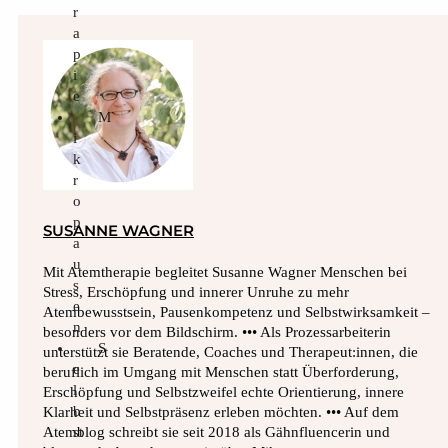
r
a
p
i
e
M
i
k
r
o
p
SUSANNE WAGNER
a
u
Mit Atemtherapie begleitet Susanne Wagner Menschen bei
s
Stress, Erschöpfung und innerer Unruhe zu mehr
e
Atembewusstsein, Pausenkompetenz und Selbstwirksamkeit –
n
besonders vor dem Bildschirm. ••• Als Prozessarbeiterin
S
unterstützt sie Beratende, Coaches und Therapeut:innen, die
e
beruflich im Umgang mit Menschen statt Überforderung,
l
Erschöpfung und Selbstzweifel echte Orientierung, innere
b
Klarheit und Selbstpräsenz erleben möchten. ••• Auf dem
st
Atemblog schreibt sie seit 2018 als Gähnfluencerin und