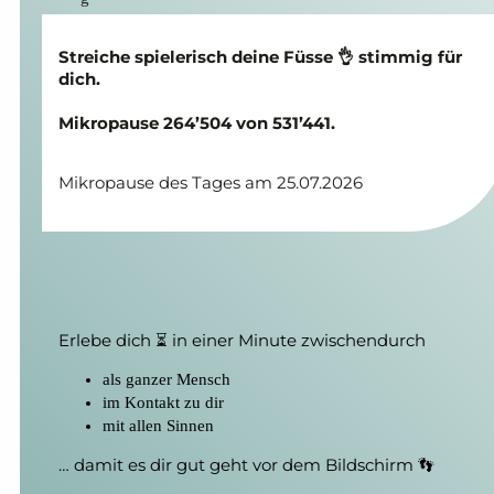
Streiche spielerisch deine Füsse 👌 stimmig für
dich.
Mikropause 264’504 von 531’441.
Mikropause des Tages am 25.07.2026
Erlebe dich ⏳ in einer Minute zwischendurch
als ganzer Mensch
im Kontakt zu dir
mit allen Sinnen
… damit es dir gut geht vor dem Bildschirm 👣