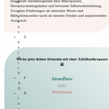
bloggende Atemtherapeutin über Mikropausen,
p
Nervensystemregulation und bewusste Selbstwahrnehmung.
r
Zwischen Erfahrungen als atmendes Wesen und
ä
Bildschirmzombie sucht sie inneren Frieden und inspirierenden
s
Austausch.
e
n
z
Ü
b
e
r
m
Wecke jetzt deinen Atemsinn mit einer Zufallsmikropause
i
🥱
c
h
F
Atemfluss
A
statt
Q
Atemstau
B
l
o
g