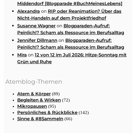
Middendorf [Blogparade #BuchMeinesLebens]
on
Alexandra
RIP oder Reanimation? Über das
Nicht-Handeln auf dem Projektfriedhof
on
Susanne Wagner
Blogparaden-Aufruf:
Peinlich!? Scham als Ressource im Berufsalltag
on
Jennifer Dillmann
Blogparaden-Aufruf:
Peinlich!? Scham als Ressource im Berufsalltag
on
Mira
12 von 12 im Juli 2026: Hitze-Sonntag mit
Grün und Ruhe
Atemblog-Themen
Atem & Körper
(89)
Begleiten & Wirken
(72)
Mikropausen
(95)
Persönliches & Rückblicke
(142)
Sinne & #8Sammeln
(66)