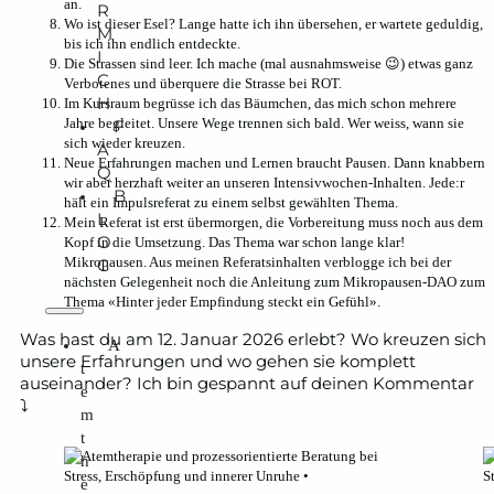
an.
R
Wo ist dieser Esel? Lange hatte ich ihn übersehen, er wartete geduldig,
M
bis ich ihn endlich entdeckte.
I
Die Strassen sind leer. Ich mache (mal ausnahmsweise 😉) etwas ganz
C
Verbotenes und überquere die Strasse bei ROT.
H
Im Kursraum begrüsse ich das Bäumchen, das mich schon mehrere
Jahre begleitet. Unsere Wege trennen sich bald. Wer weiss, wann sie
F
sich wieder kreuzen.
A
Neue Erfahrungen machen und Lernen braucht Pausen. Dann knabbern
Q
wir aber herzhaft weiter an unseren Intensivwochen-Inhalten. Jede:r
B
hält ein Impulsreferat zu einem selbst gewählten Thema.
L
Mein Referat ist erst übermorgen, die Vorbereitung muss noch aus dem
O
Kopf in die Umsetzung. Das Thema war schon lange klar!
Mikropausen. Aus meinen Referatsinhalten verblogge ich bei der
G
nächsten Gelegenheit noch die Anleitung zum Mikropausen-DAO zum
Thema «Hinter jeder Empfindung steckt ein Gefühl».
Was hast du am 12. Januar 2026 erlebt? Wo kreuzen sich
A
unsere Erfahrungen und wo gehen sie komplett
t
auseinander? Ich bin gespannt auf deinen Kommentar
e
⤵
m
t
h
e