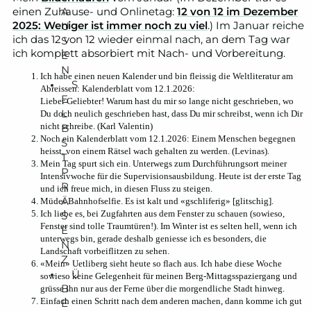
A
einen Zuhause- und Onlinetag:
12 von 12 im Dezember
2025: Weniger ist immer noch zu viel
.) Im Januar reiche
U
ich das 12 von 12 wieder einmal nach, an dem Tag war
S
ich komplett absorbiert mit Nach- und Vorbereitung.
E
N
Ich habe einen neuen Kalender und bin fleissig die Weltliteratur am
S
Abreissen: Kalenderblatt vom 12.1.2026:
E
Lieber Geliebter! Warum hast du mir so lange nicht geschrieben, wo
L
Du doch neulich geschrieben hast, dass Du mir schreibst, wenn ich Dir
nicht schreibe. (Karl Valentin)
B
Noch ein Kalenderblatt vom 12.1.2026: Einem Menschen begegnen
S
heisst, von einem Rätsel wach gehalten zu werden. (Levinas).
T
Mein Tag spurt sich ein. Unterwegs zum Durchführungsort meiner
P
Intensivwoche für die Supervisionsausbildung. Heute ist der erste Tag
R
und ich freue mich, in diesen Fluss zu steigen.
Ä
Müdes Bahnhofselfie. Es ist kalt und «gschliferig» [glitschig].
Ich liebe es, bei Zugfahrten aus dem Fenster zu schauen (sowieso,
S
Fenster sind tolle Traumtüren!). Im Winter ist es selten hell, wenn ich
E
unterwegs bin, gerade deshalb geniesse ich es besonders, die
N
Landschaft vorbeiflitzen zu sehen.
Z
«Mein» Uetliberg sieht heute so flach aus. Ich habe diese Woche
Ü
sowieso keine Gelegenheit für meinen Berg-Mittagsspaziergang und
B
grüsse ihn nur aus der Ferne über die morgendliche Stadt hinweg.
Einfach einen Schritt nach dem anderen machen, dann komme ich gut
E