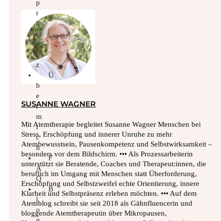
p
r
ä
s
e
n
z
Ü
b
e
SUSANNE WAGNER
r
m
Mit Atemtherapie begleitet Susanne Wagner Menschen bei
i
Stress, Erschöpfung und innerer Unruhe zu mehr
c
Atembewusstsein, Pausenkompetenz und Selbstwirksamkeit –
h
besonders vor dem Bildschirm. ••• Als Prozessarbeiterin
F
unterstützt sie Beratende, Coaches und Therapeut:innen, die
A
beruflich im Umgang mit Menschen statt Überforderung,
Q
Erschöpfung und Selbstzweifel echte Orientierung, innere
B
Klarheit und Selbstpräsenz erleben möchten. ••• Auf dem
l
Atemblog schreibt sie seit 2018 als Gähnfluencerin und
o
bloggende Atemtherapeutin über Mikropausen,
g