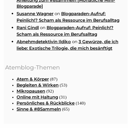
Anleitung zum #8sammeln [Monatliche Mini-
Blogparade]
on
Susanne Wagner
Blogparaden-Aufruf:
Peinlich!? Scham als Ressource im Berufsalltag
on
Rani Gindl
Blogparaden-Aufruf: Peinlich!?
Scham als Ressource im Berufsalltag
on
Abnehmdetektivin Ildiko
3 Gewürze, die ich
liebe: Exotische Trilogie, die mich besänftigt
Atemblog-Themen
Atem & Körper
(87)
Begleiten & Wirken
(53)
Mikropausen
(92)
Online mit Haltung
(31)
Persönliches & Rückblicke
(140)
Sinne & #8Sammeln
(65)