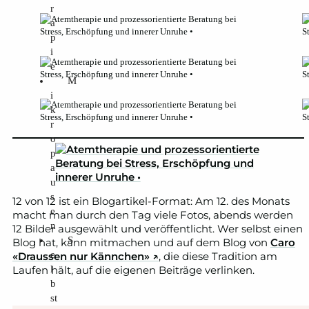
r
a
p
i
e
M
i
k
r
o
p
a
u
s
12 von 12 ist ein Blogartikel-Format: Am 12. des Monats
e
macht man durch den Tag viele Fotos, abends werden
n
12 Bilder ausgewählt und veröffentlicht. Wer selbst einen
S
Blog hat, kann mitmachen und auf dem Blog von
Caro
e
«Draussen nur Kännchen» ↗
, die diese Tradition am
l
Laufen hält, auf die eigenen Beiträge verlinken.
b
st