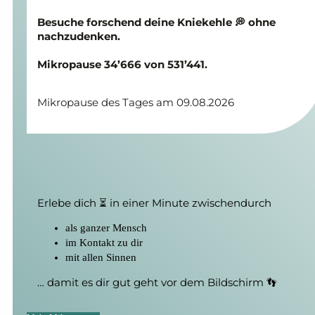
Besuche forschend deine Knie­kehle 💭 ohne
nach­zu­denken.
Mikropause 34’666 von 531’441.
Mikropause des Tages am 09.08.2026
Erlebe dich ⏳ in einer Minute zwischendurch
als ganzer Mensch
im Kontakt zu dir
mit allen Sinnen
… damit es dir gut geht vor dem Bildschirm 👣