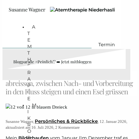
Zum Hauptinhalt springen
Zum Footer springen
Susanne Wagner
A
T
E
Termin
M
T
H
Blogparade #Peinlich!? ➡️ Jetzt mitbloggen
E
R
12 von 12 im Januar 2026: Weltliteratur
A
abreissen, zwischen Nach- und Vorbereitung
P
in den Fluss steigen und einen Esel grüssen
I
E
M
I
K
Persönliches & Rückblicke
Susanne Wagner,
, 12. Januar 2026,
R
aktualisiert am 16. Juli 2026, 2 Kommentare
O
P
Mein
Bilderhaufen
vom Januar (Im Dezember traf es