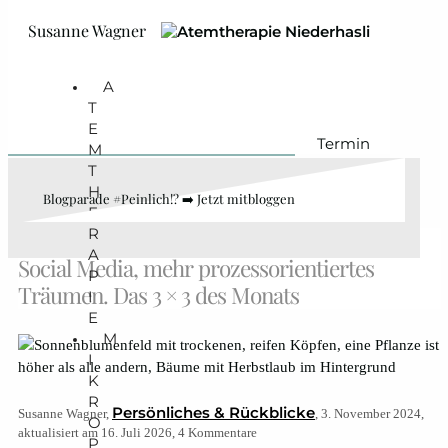
Zum Hauptinhalt springen
Zum Footer springen
Susanne Wagner
A
T
E
Termin
M
T
H
Blogparade #Peinlich!? ➡️ Jetzt mitbloggen
E
R
Businessrückblick Oktober 2024: Weniger
A
Social Media, mehr prozessorientiertes
P
Träumen. Das 3 × 3 des Monats
I
E
M
I
K
R
Persönliches & Rückblicke
Susanne Wagner,
, 3. November 2024,
O
aktualisiert am 16. Juli 2026, 4 Kommentare
P