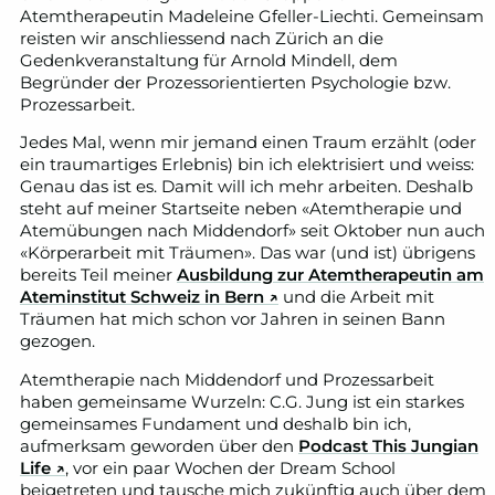
Atemtherapeutin Madeleine Gfeller-Liechti. Gemeinsam
reisten wir anschliessend nach Zürich an die
Gedenkveranstaltung für Arnold Mindell, dem
Begründer der Prozessorientierten Psychologie bzw.
Prozessarbeit.
Jedes Mal, wenn mir jemand einen Traum erzählt (oder
ein traumartiges Erlebnis) bin ich elektrisiert und weiss:
Genau das ist es. Damit will ich mehr arbeiten. Deshalb
steht auf meiner Startseite neben «Atemtherapie und
Atemübungen nach Middendorf» seit Oktober nun auch
«Körperarbeit mit Träumen». Das war (und ist) übrigens
bereits Teil meiner
Ausbildung zur Atemtherapeutin am
Ateminstitut Schweiz in Bern ↗
und die Arbeit mit
Träumen hat mich schon vor Jahren in seinen Bann
gezogen.
Atemtherapie nach Middendorf und Prozessarbeit
haben gemeinsame Wurzeln: C.G. Jung ist ein starkes
gemeinsames Fundament und deshalb bin ich,
aufmerksam geworden über den
Podcast This Jungian
Life ↗
, vor ein paar Wochen der Dream School
beigetreten und tausche mich zukünftig auch über dem