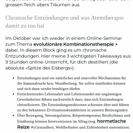
grossen Teich übers Träumen aus.
Chronische Entzündungen und was Atemtherapie
damit zu tun hat
Im Oktober war ich wieder in einem Online-Seminar
zum Thema
evolutionäre Kombinationstherapie ↗
dabei. In diesem Block ging es um chronische
Entzündungen. Hier meine 3 wichtigsten Takeaways aus
9 Stunden online-Unterricht, für dich destilliert (die
absolute «Spitze des Eisbergs»):
Entzündungen sind ein natürlicher und sinnvoller Mechanismus für
die Immunabwehr bzw. Wundheilung. Sie sollen stattfinden können
und sich dann wieder beruhigen dürfen.
Fortschreitendes Lebensalter und Lebenswandel mit ungünstigen
Gewohnheiten führen nachweislich dazu, dass sich Entzündungen
chronifizieren. Die Entzündungsreaktionen schiessen über und führen
zu den bekannten Zivilisationskrankheiten in unseren Breitengraden.
Über Bewegung, Stressregulation, Körpertemperatur, Biorhythmus und
hormetische
Ernährung können Interventionen im Alltag (sog.
Reize ↗
) Gesundheit, Wohlbefinden und Zufriedenheit unterstützen.