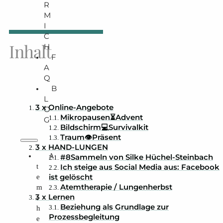
R
M
I
C
Inhalt
H
F
A
Q
B
L
3 x Online-Angebote
O
Mikropausen⏳Advent
G
Bildschirm💻Survivalkit
Traum👁Präsent
3 x HAND-LUNGEN
A
#8Sammeln von Silke Hüchel-Steinbach
t
Ich steige aus Social Media aus: Facebook
ist gelöscht
e
Atemtherapie / Lungenherbst
m
3 x Lernen
t
Beziehung als Grundlage zur
h
Prozessbegleitung
e