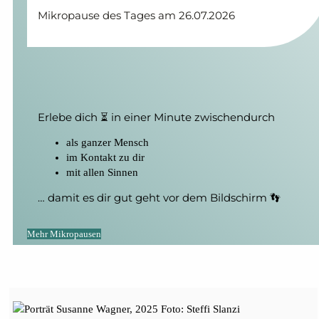
Mikropause des Tages am 26.07.2026
Erlebe dich ⏳ in einer Minute zwischendurch
als ganzer Mensch
im Kontakt zu dir
mit allen Sinnen
… damit es dir gut geht vor dem Bildschirm 👣
Mehr Mikropausen