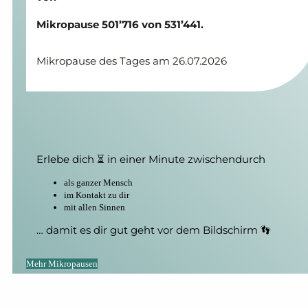
Mikropause 501’716 von 531’441.
Mikropause des Tages am 26.07.2026
Erlebe dich ⏳ in einer Minute zwischendurch
als ganzer Mensch
im Kontakt zu dir
mit allen Sinnen
… damit es dir gut geht vor dem Bildschirm 👣
Mehr Mikropausen