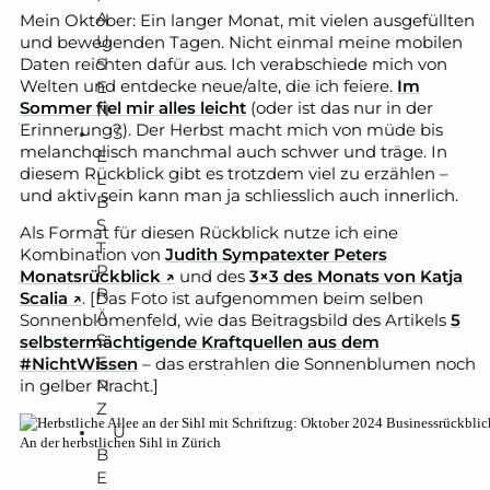
A
Mein Oktober: Ein langer Monat, mit vielen ausgefüllten
U
und bewegenden Tagen. Nicht einmal meine mobilen
S
Daten reichten dafür aus. Ich verabschiede mich von
Welten und entdecke neue/alte, die ich feiere.
Im
E
Sommer fiel mir alles leicht
(oder ist das nur in der
N
Erinnerung?). Der Herbst macht mich von müde bis
S
melancholisch manchmal auch schwer und träge. In
E
diesem Rückblick gibt es trotzdem viel zu erzählen –
L
und aktiv sein kann man ja schliesslich auch innerlich.
B
S
Als Format für diesen Rückblick nutze ich eine
T
Kombination von
Judith Sympatexter Peters
P
Monatsrückblick ↗
und des
3×3 des Monats von Katja
R
Scalia ↗
. [Das Foto ist aufgenommen beim selben
Ä
Sonnenblumenfeld, wie das Beitragsbild des Artikels
5
S
selbstermächtigende Kraftquellen aus dem
E
#NichtWissen
– das erstrahlen die Sonnenblumen noch
N
in gelber Pracht.]
Z
Ü
An der herbstlichen Sihl in Zürich
B
E