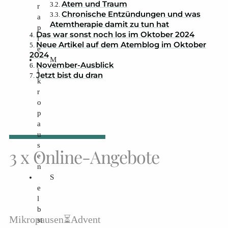
Atem und Traum
r
Chronische Entzündungen und was
a
Atemtherapie damit zu tun hat
p
Das war sonst noch los im Oktober 2024
i
Neue Artikel auf dem Atemblog im Oktober
e
2024
M
November-Ausblick
i
Jetzt bist du dran
k
r
o
p
a
u
s
3 x Online-Angebote
e
n
S
e
l
b
Mikropausen⏳Advent
st