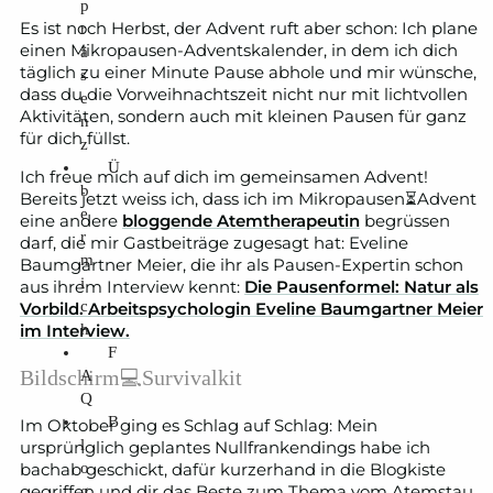
p
Es ist noch Herbst, der Advent ruft aber schon: Ich plane
r
einen Mikropausen-Adventskalender, in dem ich dich
ä
täglich zu einer Minute Pause abhole und mir wünsche,
s
dass du die Vorweihnachtszeit nicht nur mit lichtvollen
e
Aktivitäten, sondern auch mit kleinen Pausen für ganz
n
für dich füllst.
z
Ü
Ich freue mich auf dich im gemeinsamen Advent!
b
Bereits jetzt weiss ich, dass ich im Mikropausen⏳Advent
e
eine andere
bloggende Atemtherapeutin
begrüssen
r
darf, die mir Gastbeiträge zugesagt hat: Eveline
m
Baumgartner Meier, die ihr als Pausen-Expertin schon
i
aus ihrem Interview kennt:
Die Pausenformel: Natur als
c
Vorbild. Arbeitspsychologin Eveline Baumgartner Meier
h
im Interview.
F
A
Bildschirm💻Survivalkit
Q
B
Im Oktober ging es Schlag auf Schlag: Mein
l
ursprünglich geplantes Nullfrankendings habe ich
o
bachab geschickt, dafür kurzerhand in die Blogkiste
gegriffen und dir das Beste zum Thema vom Atemstau
g