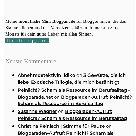
Meine
monatliche Mini-Blogparade
für Blogger:innen, die das
Staunen lieben und das Vernetzen schätzen. Immer am 8. des
Monats für dein gutes Leben mit allen Sinnen.
Ja, ich blogge mit!
Neuste Kommentare
on
Abnehmdetektivin Ildiko
3 Gewürze, die ich
liebe: Exotische Trilogie, die mich besänftigt
Peinlich!? Scham als Ressource im Berufsalltag -
on
Blogparade.net
Blogparaden-Aufruf: Peinlich!?
Scham als Ressource im Berufsalltag
on
Susanne Wagner
Blogparaden-Aufruf:
Peinlich!? Scham als Ressource im Berufsalltag
on
Christina Reinisch | Stimme für Pause
Blogparaden-Aufruf: Peinlich!? Scham als