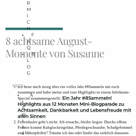
R
M
I
C
H
F
8 achtsame August-
A
Q
Momente von Susanne
B
L
O
G
Ich freue mich riesig über ein volles Jahr #8Sammeln mit euch
zusammen und habe meine und eure Highlights in einem Jubiläums-
A
Ein Jahr #8Sammeln!
Special zusammengestellt:
t
Highlights aus 12 Monaten Mini-Blogparade zu
e
Achtsamkeit, Dankbarkeit und Lebensfreude mit
m
allen Sinnen
t
Ferienfauler geht’s nicht: Ich erwache, bleibe liegen. Durchs offene
h
Fenster kommt Kuhglockengeläut, Pferdegeschnaube, Schafgebimmel
und Häherpfeifen? Träume ich das oder findet das wirklich draussen
e