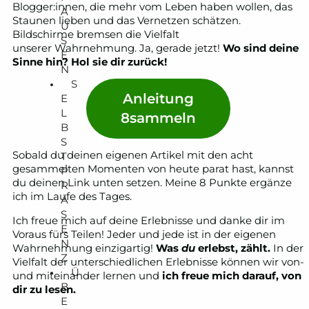
Blogger:innen, die mehr vom Leben haben wollen, das
A
Staunen lieben und das Vernetzen schätzen.
U
Bildschirme bremsen die Vielfalt
S
unserer Wahrnehmung. Ja, gerade jetzt!
Wo sind deine
E
Sinne hin? Hol sie dir zurück!
N
S
Anleitung
E
L
8sammeln
B
S
Sobald du deinen eigenen Artikel mit den acht
T
gesammelten Momenten von heute parat hast, kannst
P
du deinen Link unten setzen. Meine 8 Punkte ergänze
R
ich im Laufe des Tages.
Ä
S
Ich freue mich auf deine Erlebnisse und danke dir im
E
Voraus fürs Teilen! Jeder und jede ist in der eigenen
N
Wahrnehmung einzigartig!
Was
du
erlebst, zählt.
In der
Z
Vielfalt der unterschiedlichen Erlebnisse können wir von-
Ü
und miteinander lernen und
ich freue mich darauf, von
B
dir zu lesen.
E