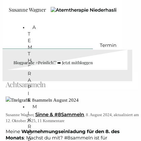
Zum Hauptinhalt springen
Zum Footer springen
Susanne Wagner
A
T
E
Termin
M
T
H
Blogparade #Peinlich!? ➡️ Jetzt mitbloggen
E
R
#8sammeln am 8. August 2024: Ein Jahr
A
Achtsammeln
P
I
E
M
I
Sinne & #8Sammeln
Susanne Wagner,
, 8. August 2024, aktualisiert am
K
12. Oktober 2025, 11 Kommentare
R
Meine
Wahrnehmungseinladung für den 8. des
O
Monats
: Machst du mit? #8sammeln ist für
P