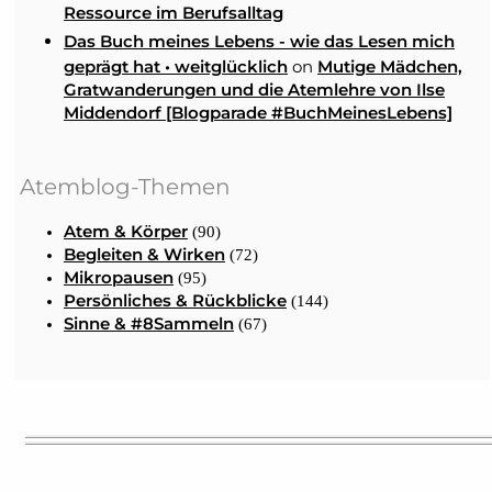
Ressource im Berufsalltag
Das Buch meines Lebens - wie das Lesen mich
on
geprägt hat • weitglücklich
Mutige Mädchen,
Gratwanderungen und die Atemlehre von Ilse
Middendorf [Blogparade #BuchMeinesLebens]
Atemblog-Themen
Atem & Körper
(90)
Begleiten & Wirken
(72)
Mikropausen
(95)
Persönliches & Rückblicke
(144)
Sinne & #8Sammeln
(67)