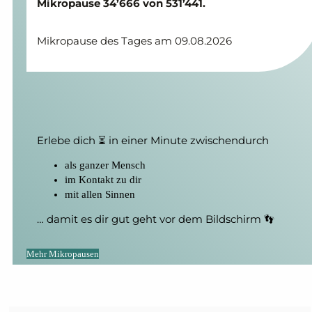
Mikropause 34’666 von 531’441.
Mikropause des Tages am 09.08.2026
Erlebe dich ⏳ in einer Minute zwischendurch
als ganzer Mensch
im Kontakt zu dir
mit allen Sinnen
… damit es dir gut geht vor dem Bildschirm 👣
Mehr Mikropausen