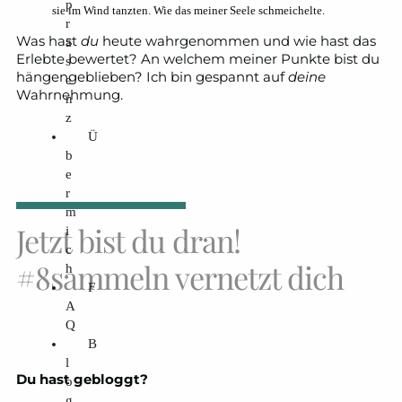
p
sie im Wind tanzten. Wie das meiner Seele schmeichelte.
r
Was hast
du
heute wahrgenommen und wie hast das
ä
Erlebte bewertet? An welchem meiner Punkte bist du
s
hängengeblieben? Ich bin gespannt auf
deine
e
Wahrnehmung.
n
z
Ü
b
e
r
m
Jetzt bist du dran!
i
c
#8sammeln vernetzt dich
h
F
A
Q
B
l
Du hast gebloggt?
o
g