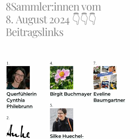
8Sammler:innen vom
8. August 2024 👇👇👇
Beitragslinks
1.
4.
7.
Querfühlerin
Birgit Buchmayer
Eveline
Cynthia
Baumgartner
5.
Philebrunn
2.
Silke Huechel-