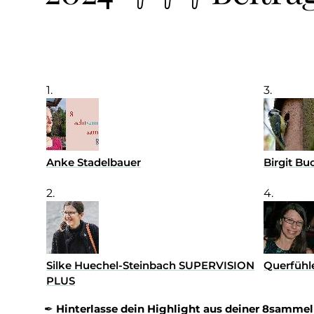
1.
3.
Anke Stadelbauer
Birgit B
2.
4.
Silke Huechel-Steinbach SUPERVISION
Querfühle
PLUS
✒
Hinterlasse dein Highlight aus deiner 8sammel