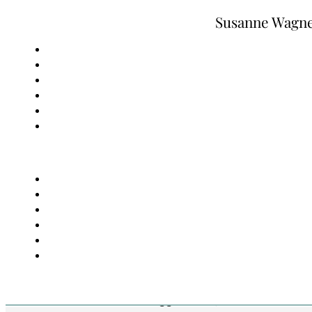
Zum Hauptinhalt springen
Zum Footer springen
Susanne Wagn
#8sammeln am 8. Mai 2024:
Landtraum
Susanne Wagner,
Sinne & #8Sammeln
, 8. Mai 20
2025, 10 Kommentare
Meine
Wahrnehmungseinladung für den 8. des M
#8sammeln ist für Blogger:innen, die mehr vom Le