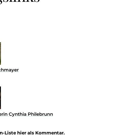
uchmayer
rin Cynthia Philebrunn
n-Liste hier als Kommentar.