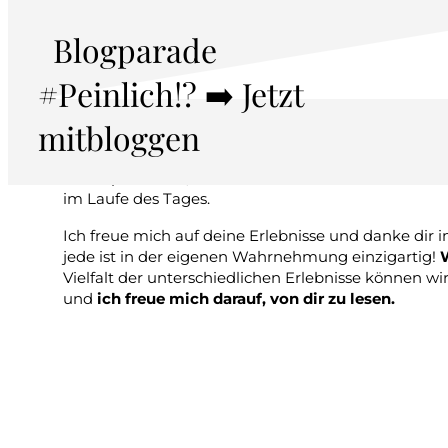
lieben und das Vernetzen schätzen. Bildschirme bre
unserer Wahrnehmung. Ja, gerade jetzt!
Wo sind de
Blogparade
zurück!
#Peinlich!? ➡️ Jetzt
Anleitung 8samm
mitbloggen
Sobald du deinen eigenen Artikel mit den acht 
heute parat hast, kannst du deinen Link unten setz
im Laufe des Tages.
Ich freue mich auf deine Erlebnisse und danke dir i
jede ist in der eigenen Wahrnehmung einzigartig!
Vielfalt der unterschiedlichen Erlebnisse können w
und
ich freue mich darauf, von dir zu lesen.