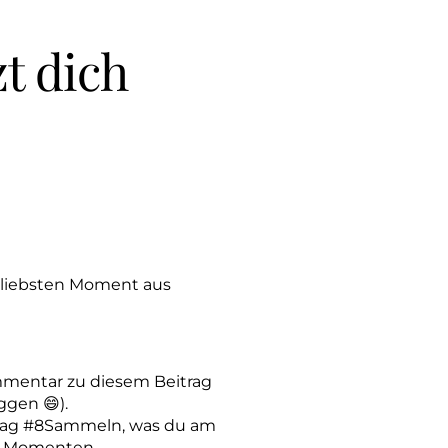
t dich
 liebsten Moment aus
mmentar zu diesem Beitrag
ggen 😄).
tag #8Sammeln, was du am
n Momenten.