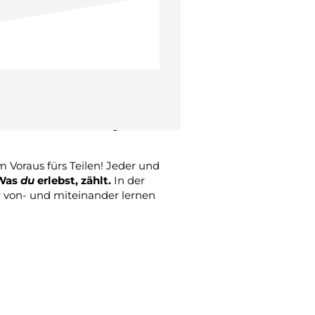
msen die Vielfalt
ine Sinne hin? Hol sie dir
eln
gesammelten Momenten von
en. Meine 8 Punkte ergänze ich
m Voraus fürs Teilen! Jeder und
Was
du
erlebst, zählt.
In der
ir von- und miteinander lernen