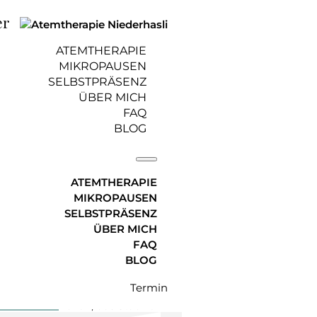
er
ATEMTHERAPIE
MIKROPAUSEN
SELBSTPRÄSENZ
ÜBER MICH
FAQ
 Traumland und
BLOG
ATEMTHERAPIE
MIKROPAUSEN
SELBSTPRÄSENZ
ÜBER MICH
24, aktualisiert am 12. Oktober
FAQ
BLOG
Termin
onats
: Machst du mit?
ben haben wollen, das Staunen