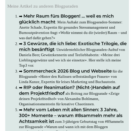
Meine Artikel zu anderen Blogparaden
Mehr Raum fürs Bloggen! … weil es mich
➡️
glücklich macht
: Mein Auftakt zum Blogparaden-Sommer:
Anette Schade, Expertin für gesundes Stressmanagement und
Burnoutprävention fragt «Wofür nimmst du dir (wieder) Raum – und
was darf dafür gehen?»
3 Gewürze, die ich liebe: Exotische Trilogie, die
➡️
mich besänftigt
: Unwiderstehlicher Blogparaden-Aufruf von
Daniela Beer, Gewürzkennerin und Teeliebhaberin: «Meine drei
Lieblingsgewürze und wo ich sie einsetze». Hier stelle ich meine
Top3 vor.
Sommercheck 2026 Blog und Webseite
➡️
für die
Blogparade «Hinter den Kulissen selbstständiger Frauen» von
Linda Kunze, Expertin für leises Marketing und Buchautorin.
RIP oder Reanimation? (Nicht-)Handeln auf
➡️
dem Projektfriedhof
als Beitrag zur Blogparade «Zeige
deinen Projektfriedhof» von Alexandra Bohlmann,
Organisationsmentorin für kreative Chaotinnen.
Mehr vom Leben mit allen Sinnen: 3 Jahre,
➡️
300+ Momente – warum #8sammeln mehr als
Achtsamkeit ist
zum 3-jährigen Geburtstag von #8Sammeln
zur Blogparade «Warum und wann ich mit dem Bloggen