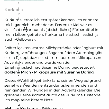
r
a
Kurkuma
p
i
Kurkuma lernte ich erst später kennen. Ich erinnere
e
mich gar nicht mehr daran. Das erste Mal war es
M
vielleicht sogar nur als (absichtliches) Färbemittel in
i
mein Leben getreten. Kurkuma heisst schliesslich ja
k
auch «Gelbwurz».
r
Später lockten warme Milchgetränke oder Joghurt mit
o
Kurkumaverführungen. Sogar auf dem Atemblog gibt
p
es ein Rezept dazu, es stammt aus dem Mikropausen-
a
Adventskalender und wurde von der
u
Ernährungsfachfrau Susanne Döring beigesteuert:
s
Goldene Milch • Mikropause mit Susanne Döring
.
e
n
Dieses «Wohlfühlgetränk» fand seinen Weg aufgrund
S
seiner wärmenden, entzündungshemmenden und
e
reinigenden Wirkungen in den Adventskalender. Die
l
goldene Farbe kommt durch das Kurkuma zustande.
Ich mag seine bittere Note.
b
st
Mehr zu Kurkuma
↗️ (Wikipedia)