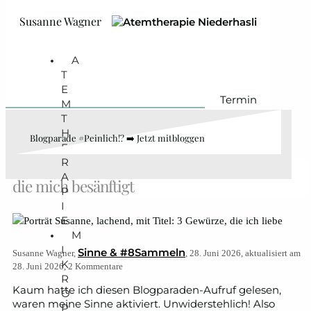
Zum Hauptinhalt springen
Zum Footer springen
Susanne Wagner
A
T
E
Termin
M
T
H
Blogparade #Peinlich!? ➡️ Jetzt mitbloggen
E
R
3 Gewürze, die ich liebe: Exotische Trilogie,
A
die mich besänftigt
P
I
E
M
I
Sinne & #8Sammeln
Susanne Wagner,
, 28. Juni 2026, aktualisiert am
K
28. Juni 2026, 2 Kommentare
R
Kaum hatte ich diesen Blogparaden-Aufruf gelesen,
O
waren meine Sinne aktiviert. Unwiderstehlich! Also
P