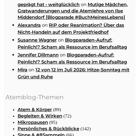
on
geprägt hat • weitglücklich
Mutige Mädchen,
Gratwanderungen und die Atemlehre von Ilse
Middendorf [Blogparade #BuchMeinesLebens]
on
Alexandra
RIP oder Reanimation? Über das
Nicht-Handeln auf dem Projektfriedhof
on
Susanne Wagner
Blogparaden-Aufruf:
Peinlich!? Scham als Ressource im Berufsalltag
on
Jennifer Dillmann
Blogparaden-Aufruf:
Peinlich!? Scham als Ressource im Berufsalltag
on
Mira
12 von 12 im Juli 2026: Hitze-Sonntag mit
Grün und Ruhe
Atemblog-Themen
Atem & Körper
(89)
Begleiten & Wirken
(72)
Mikropausen
(95)
Persönliches & Rückblicke
(142)
Sinne & #8Sammeln
(66)