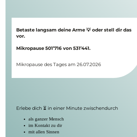
Betaste langsam deine Arme 💡 oder stell dir das
vor.
Mikropause 501’716 von 531’441.
Mikropause des Tages am 26.07.2026
Erlebe dich ⏳ in einer Minute zwischendurch
als ganzer Mensch
im Kontakt zu dir
mit allen Sinnen