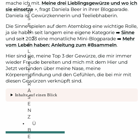
mache ich mit.
Meine drei Lieblingsgewürze und wo ich
A
sie einsetze
↗️, fragt Daniela Beer in ihrer Blogparade.
U
Daniela ist Gewürzkennerin und Teeliebhaberin.
S
E
Die Sinne spielen auf dem Atemblog eine wichtige Rolle,
N
ja sie haben seit langem eine eigene Kategorie ➡️
Sinne
S
und seit 2023 eine monatliche Mini-Blogparade ➡️
Mehr
E
vom Leben haben: Anleitung zum #8sammeln
.
L
Hier sind sie, meine Top 3 der Gewürze, die mir immer
B
wieder Freude bereiten und mich mit dem Hier und
S
Jetzt verbinden über meine Nase, meine
T
Körperempfindung und den Gefühlen, die bei mir mit
P
diesen Gewürzen verknüpft sind.
R
Ä
Inhalte auf einen Blick
S
E
N
Z
Ü
B
E