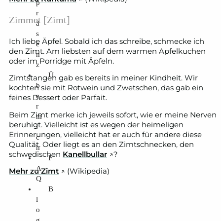
p
r
Zimmet [Zimt]
ä
s
Ich liebe Äpfel. Sobald ich das schreibe, schmecke ich
e
den Zimt. Am liebsten auf dem warmen Apfelkuchen
n
oder im Porridge mit Äpfeln.
z
Ü
Zimtstangen gab es bereits in meiner Kindheit. Wir
b
kochten sie mit Rotwein und Zwetschen, das gab ein
e
feines Dessert oder Parfait.
r
Beim Zimt merke ich jeweils sofort, wie er meine Nerven
m
beruhigt. Vielleicht ist es wegen der heimeligen
i
Erinnerungen, vielleicht hat er auch für andere diese
c
Qualität. Oder liegt es an den Zimtschnecken, den
h
schwedischen
Kanellbullar
↗️?
F
A
Mehr zu Zimt
↗️ (Wikipedia)
Q
B
l
o
g