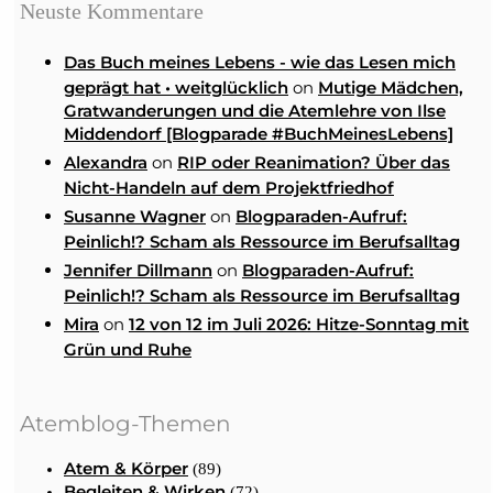
Neuste Kommentare
Das Buch meines Lebens - wie das Lesen mich
on
geprägt hat • weitglücklich
Mutige Mädchen,
Gratwanderungen und die Atemlehre von Ilse
Middendorf [Blogparade #BuchMeinesLebens]
on
Alexandra
RIP oder Reanimation? Über das
Nicht-Handeln auf dem Projektfriedhof
on
Susanne Wagner
Blogparaden-Aufruf:
Peinlich!? Scham als Ressource im Berufsalltag
on
Jennifer Dillmann
Blogparaden-Aufruf:
Peinlich!? Scham als Ressource im Berufsalltag
on
Mira
12 von 12 im Juli 2026: Hitze-Sonntag mit
Grün und Ruhe
Atemblog-Themen
Atem & Körper
(89)
Begleiten & Wirken
(72)