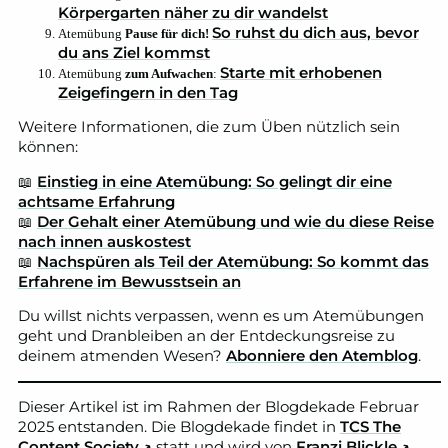
Körpergarten näher zu dir wandelst
So ruhst du dich aus, bevor
Atemübung
Pause für dich!
du ans Ziel kommst
Starte mit erhobenen
Atemübung
zum Aufwachen
:
Zeigefingern in den Tag
Weitere Informationen, die zum Üben nützlich sein
können:
📖
Einstieg in eine Atemübung: So gelingt dir eine
achtsame Erfahrung
📖
Der Gehalt einer Atemübung und wie du diese Reise
nach innen auskostest
📖
Nachspüren als Teil der Atemübung: So kommt das
Erfahrene im Bewusstsein an
Du willst nichts verpassen, wenn es um Atemübungen
geht und Dranbleiben an der Entdeckungsreise zu
deinem atmenden Wesen?
Abonniere den Atemblog
.
Dieser Artikel ist im Rahmen der Blogdekade Februar
2025 entstanden. Die Blogdekade findet in
TCS The
Content Society ↗
statt und wird von
Franzi Blickle ↗