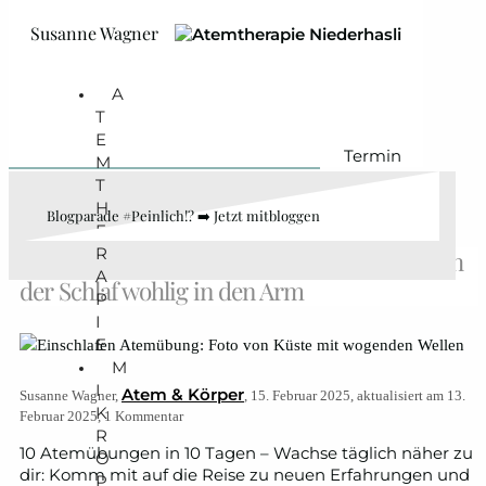
Zum Hauptinhalt springen
Zum Footer springen
Susanne Wagner
A
T
E
Termin
M
T
H
Blogparade #Peinlich!? ➡️ Jetzt mitbloggen
E
R
Atemübung zum Einschlafen: So nimmt dich
A
der Schlaf wohlig in den Arm
P
I
E
M
I
Atem & Körper
Susanne Wagner,
, 15. Februar 2025, aktualisiert am 13.
K
Februar 2025, 1 Kommentar
R
10 Atemübungen in 10 Tagen – Wachse täglich näher zu
O
dir: Komm mit auf die Reise zu neuen Erfahrungen und
P