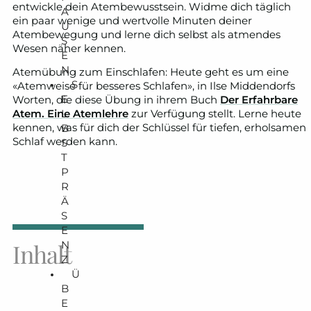
entwickle dein Atembewusstsein. Widme dich täglich
A
ein paar wenige und wertvolle Minuten deiner
U
Atembewegung und lerne dich selbst als atmendes
S
Wesen näher kennen.
E
N
Atemübung zum Einschlafen: Heute geht es um eine
S
«Atemweise für besseres Schlafen», in Ilse Middendorfs
E
Worten, die diese Übung in ihrem Buch
Der Erfahrbare
L
Atem. Eine Atemlehre
zur Verfügung stellt. Lerne heute
B
kennen, was für dich der Schlüssel für tiefen, erholsamen
Schlaf werden kann.
S
T
P
R
Ä
S
E
N
Inhalt
Z
Ü
B
E