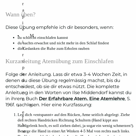
r
a
Wann üben?
p
i
Diese Übung empfehle ich dir besonders, wenn:
e
M
du schlecht einschlafen kannst
i
du nachts erwachst und nicht mehr in den Schlaf findest
k
dir Gedanken die Ruhe zum Erholen rauben
r
Kurzanleitung Atemübung zum Einschlafen
o
p
a
Folge der Anleitung. Lass dir etwa 3-4 Wochen Zeit, in
denen du diese Übung regelmässig machst, bis du
u
entscheidest, ob sie dir etwas nützt. Die komplette
s
Anleitung in den Worten von Ilse Middendorf kannst du
e
in ihrem Buch
Der Erfahrbare Atem. Eine Atemlehre
, S.
n
196f. nachlesen. Hier eine Kurzfassung:
S
e
Leg dich «entspannt» auf den Rücken, Arme seitlich abgelegt. Ziehe
l
den rechten Handrücken Richtung Schultern (Hand kippt aus
b
Handgelenk hoch, es soll ziehen dabei, ja sogar ein wenig schmerzen!).
st
Bewege die Hand in einer Art Winken 4-5 Mal von rechts nach links.