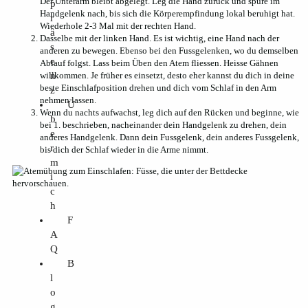
Der Unterarm bleibt abgelegt. Leg die Hand zurück und spüre im
p
Handgelenk nach, bis sich die Körperempfindung lokal beruhigt hat.
r
Wiederhole 2-3 Mal mit der rechten Hand.
ä
Dasselbe mit der linken Hand. Es ist wichtig, eine Hand nach der
s
anderen zu bewegen. Ebenso bei den Fussgelenken, wo du demselben
e
Ablauf folgst. Lass beim Üben den Atem fliessen. Heisse Gähnen
n
willkommen. Je früher es einsetzt, desto eher kannst du dich in deine
beste Einschlafposition drehen und dich vom Schlaf in den Arm
z
nehmen lassen.
Ü
Wenn du nachts aufwachst, leg dich auf den Rücken und beginne, wie
b
bei 1. beschrieben, nacheinander dein Handgelenk zu drehen, dein
e
anderes Handgelenk. Dann dein Fussgelenk, dein anderes Fussgelenk,
r
bis dich der Schlaf wieder in die Arme nimmt.
m
i
c
h
F
A
Q
B
l
o
g