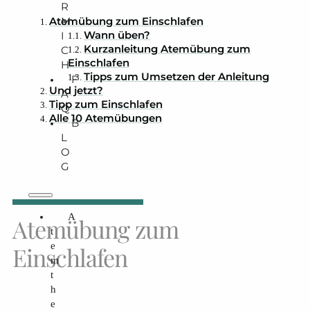
R
M
Atemübung zum Einschlafen
Wann üben?
I
Kurzanleitung Atemübung zum
C
Einschlafen
H
Tipps zum Umsetzen der Anleitung
F
Und jetzt?
A
Tipp zum Einschlafen
Q
Alle 10 Atemübungen
B
L
O
G
A
Atemübung zum
t
e
Einschlafen
m
t
h
e