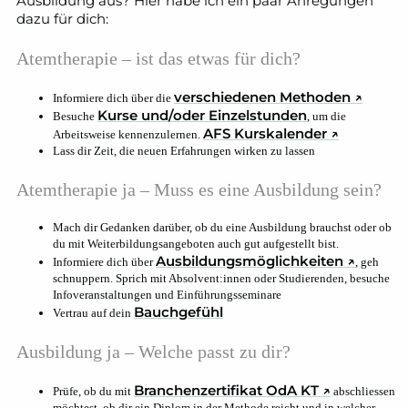
Ausbildung aus? Hier habe ich ein paar Anregungen
dazu für dich:
Atemtherapie – ist das etwas für dich?
verschiedenen Methoden
↗
Informiere dich über die
Kurse und/oder Einzelstunden
Besuche
, um die
AFS Kurskalender
↗
Arbeitsweise kennenzulernen.
Lass dir Zeit, die neuen Erfahrungen wirken zu lassen
Atemtherapie ja – Muss es eine Ausbildung sein?
Mach dir Gedanken darüber, ob du eine Ausbildung brauchst oder ob
du mit Weiterbildungsangeboten auch gut aufgestellt bist.
Ausbildungsmöglichkeiten
↗
Informiere dich über
, geh
schnuppern. Sprich mit Absolvent:innen oder Studierenden, besuche
Infoveranstaltungen und Einführungsseminare
Bauchgefühl
Vertrau auf dein
Ausbildung ja – Welche passt zu dir?
Branchenzertifikat OdA KT
↗
Prüfe, ob du mit
abschliessen
möchtest, ob dir ein Diplom in der Methode reicht und in welcher