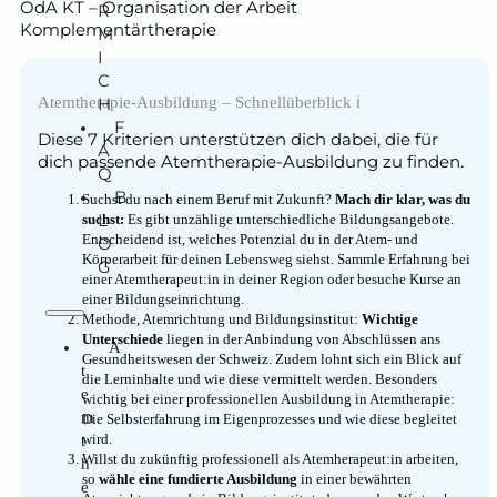
OdA KT – Organisation der Arbeit
R
Komplementärtherapie
M
I
C
Atemtherapie-Ausbildung – Schnellüberblick ℹ️
H
F
Diese 7 Kriterien unterstützen dich dabei, die für
A
dich passende Atemtherapie-Ausbildung zu finden.
Q
B
Suchst du nach einem Beruf mit Zukunft?
Mach dir klar, was du
L
suchst:
Es gibt unzählige unterschiedliche Bildungsangebote.
Entscheidend ist, welches Potenzial du in der Atem- und
O
Körperarbeit für deinen Lebensweg siehst. Sammle Erfahrung bei
G
einer Atemtherapeut:in in deiner Region oder besuche Kurse an
einer Bildungseinrichtung.
Methode, Atemrichtung und Bildungsinstitut:
Wichtige
Unterschiede
liegen in der Anbindung von Abschlüssen ans
A
Gesundheitswesen der Schweiz. Zudem lohnt sich ein Blick auf
t
die Lerninhalte und wie diese vermittelt werden. Besonders
e
wichtig bei einer professionellen Ausbildung in Atemtherapie:
m
Die Selbsterfahrung im Eigenprozesses und wie diese begleitet
wird.
t
Willst du zukünftig professionell als Atemherapeut:in arbeiten,
h
so
wähle eine fundierte Ausbildung
in einer bewährten
e