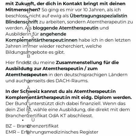
mit Zukunft, der dich in Kontakt bringt mit deinen
A
Mitmenschen?
So ging es mir vor 10 Jahren, als ich
U
beschloss, nicht auf ewig als
Übertragungsspezialistin
S
Blindenschrift
zu arbeiten, sondern Atemtherapeutin zu
E
werden. Als
bloggende Atemtherapeutin
und
N
Ausbilderin für
angehende
S
Komplementärtherapeut:innen
habe ich in den letzten
E
Jahren immer wieder recherchiert, welche
L
Bildungsangebote es gibt.
B
S
Hier findest du meine
Zusammenstellung für die
T
Ausbildung zur Atemtherapeutin / zum
Atemtherapeuten
in den deutschsprachigen Ländern
P
und auch jenseits des DACH-Raums.
R
Ä
In der Schweiz kannst du als Atemtherapeut:in
S
Komplementärtherapeut:in mit eidg. Diplom werden.
E
Der Bund unterstützt dich dabei finanziell. Wenn das
N
dein Ziel ist, wähle eine Ausbildung, die direkt mit dem
Z
Branchenzertifikat OdA KT abschliesst.
Ü
B
BZ – Branchenzertifikat
EMR – Erfahrungsmedizinisches Register
E