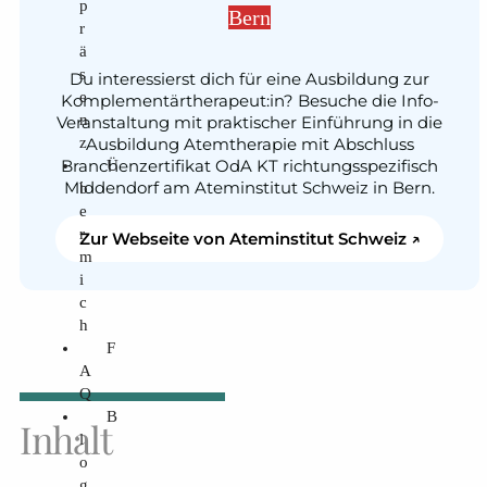
p
Bern
r
ä
s
Du interessierst dich für eine Ausbildung zur
e
Komplementärtherapeut:in? Besuche die Info-
n
Veranstaltung mit praktischer Einführung in die
z
Ausbildung Atemtherapie mit Abschluss
Ü
Branchenzertifikat OdA KT richtungsspezifisch
Middendorf am Ateminstitut Schweiz in Bern.
b
e
r
Zur Webseite von Ateminstitut Schweiz ↗️
m
i
c
h
F
A
Q
B
Inhalt
l
o
g