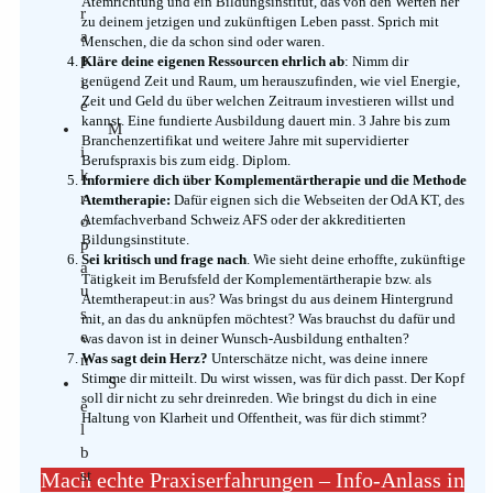
Atemrichtung und ein Bildungsinstitut, das von den Werten her
r
zu deinem jetzigen und zukünftigen Leben passt. Sprich mit
a
Menschen, die da schon sind oder waren.
p
Kläre deine eigenen Ressourcen ehrlich ab
: Nimm dir
genügend Zeit und Raum, um herauszufinden, wie viel Energie,
i
Zeit und Geld du über welchen Zeitraum investieren willst und
e
kannst. Eine fundierte Ausbildung dauert min. 3 Jahre bis zum
M
Branchenzertifikat und weitere Jahre mit supervidierter
i
Berufspraxis bis zum eidg. Diplom.
k
Informiere dich über Komplementärtherapie und die Methode
r
Atemtherapie:
Dafür eignen sich die Webseiten der OdA KT, des
Atemfachverband Schweiz AFS oder der akkreditierten
o
Bildungsinstitute.
p
Sei kritisch und frage nach
. Wie sieht deine erhoffte, zukünftige
a
Tätigkeit im Berufsfeld der Komplementärtherapie bzw. als
u
Atemtherapeut:in aus? Was bringst du aus deinem Hintergrund
s
mit, an das du anknüpfen möchtest? Was brauchst du dafür und
e
was davon ist in deiner Wunsch-Ausbildung enthalten?
Was sagt dein Herz?
Unterschätze nicht, was deine innere
n
Stimme dir mitteilt. Du wirst wissen, was für dich passt. Der Kopf
S
soll dir nicht zu sehr dreinreden. Wie bringst du dich in eine
e
Haltung von Klarheit und Offentheit, was für dich stimmt?
l
b
st
Mach echte Praxiserfahrungen – Info-Anlass in