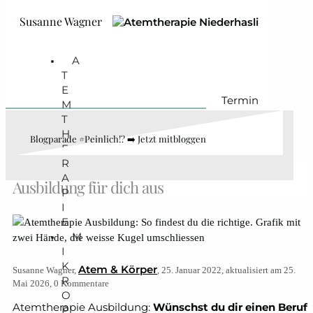
Zum Hauptinhalt springen
Zum Footer springen
Susanne Wagner
A
T
E
Termin
M
T
H
Blogparade #Peinlich!? ➡️ Jetzt mitbloggen
E
R
So wählst du die richtige Atemtherapie-
A
Ausbildung für dich aus
P
I
E
M
I
K
Atem & Körper
Susanne Wagner,
, 25. Januar 2022, aktualisiert am 25.
R
Mai 2026, 0 Kommentare
O
Atemtherapie Ausbildung:
Wünschst du dir einen Beruf
P