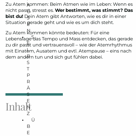
Zu Atem kommen: Beim Atmen wie im Leben: Wenn es
A
nicht passt, stresst es.
Wer bestimmt, was stimmt? Das
U
bist du!
Dein Atem gibt Antworten, wie es dir in einer
S
Situation gerade geht und wie es um dich steht.
E
N
Zu Atem kommen könnte bedeuten: Für eine
S
Lebenslage das Tempo und Mass entdecken, das gerade
E
zu dir passt und vertrauensvoll – wie der Atemrhythmus
L
mit Einatem, Ausatem und evtl. Atempause – eins nach
B
dem andern tun und sich gut fühlen dabei.
S
T
P
R
Ä
S
E
Inhalt
N
Z
Ü
B
E