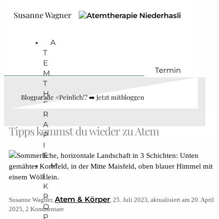
Zum Hauptinhalt springen
Zum Footer springen
Susanne Wagner
A
T
E
Termin
M
T
H
Blogparade #Peinlich!? ➡️ Jetzt mitbloggen
E
R
Zu schnell, zu viel, zu parallel? Mit diesen 3
A
Tipps kommst du wieder zu Atem
P
I
E
M
I
K
R
Atem & Körper
Susanne Wagner,
, 25. Juli 2023, aktualisiert am 20. April
O
2025, 2 Kommentare
P