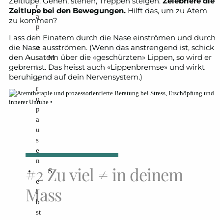
Zeitlupe. Gehen, stehen, Treppen steigen.
Zelebriere die
r
Zeitlupe bei den Bewegungen.
Hilft das, um zu Atem
a
zu kommen?
p
i
Lass den Einatem durch die Nase einströmen und durch
die Nase ausströmen. (Wenn das anstrengend ist, schick
e
den Ausatem über die «geschürzten» Lippen, so wird er
M
gebremst. Das heisst auch «Lippenbremse» und wirkt
i
beruhigend auf dein Nervensystem.)
k
r
o
p
a
u
s
e
n
#2 Zu viel ≠ in deinem
S
e
Mass
l
b
st