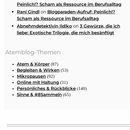
Peinlich!? Scham als Ressource im Berufsalltag
on
Rani Gindl
Blogparaden-Aufruf: Peinlich!?
Scham als Ressource im Berufsalltag
on
Abnehmdetektivin Ildiko
3 Gewürze, die ich
liebe: Exotische Trilogie, die mich besänftigt
Atemblog-Themen
Atem & Körper
(87)
Begleiten & Wirken
(53)
Mikropausen
(92)
Online mit Haltung
(31)
Persönliches & Rückblicke
(140)
Sinne & #8Sammeln
(65)