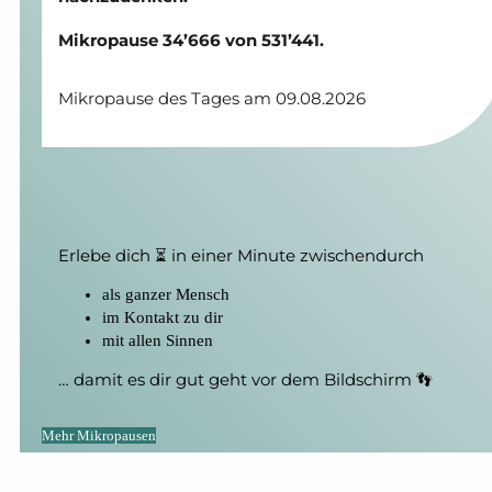
Mikropause 34’666 von 531’441.
Mikropause des Tages am 09.08.2026
Erlebe dich ⏳ in einer Minute zwischendurch
als ganzer Mensch
im Kontakt zu dir
mit allen Sinnen
… damit es dir gut geht vor dem Bildschirm 👣
Mehr Mikropausen