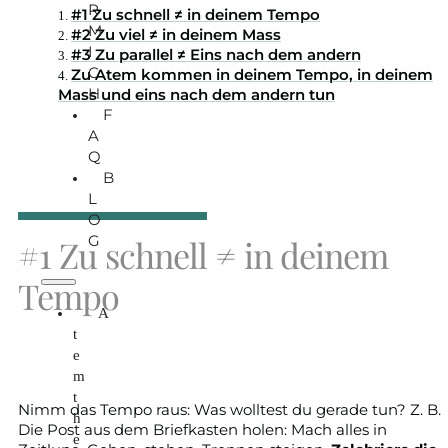
R
#1 Zu schnell ≠ in deinem Tempo
M
#2 Zu viel ≠ in deinem Mass
I
#3 Zu parallel ≠ Eins nach dem andern
C
Zu Atem kommen in deinem Tempo, in deinem
H
Mass und eins nach dem andern tun
F
A
Q
B
L
O
G
#1 Zu schnell ≠ in deinem
Tempo
A
t
e
m
t
Nimm das Tempo raus: Was wolltest du gerade tun? Z. B.
h
Die Post aus dem Briefkasten holen: Mach alles in
e