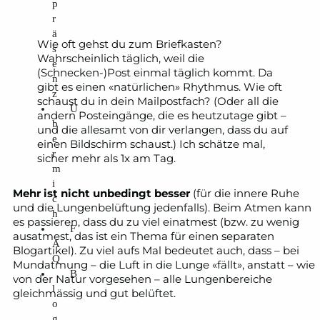
p
r
ä
Wie oft gehst du zum Briefkasten?
s
Wahrscheinlich täglich, weil die
e
(Schnecken-)Post einmal täglich kommt. Da
n
gibt es einen «natürlichen» Rhythmus. Wie oft
z
schaust du in dein Mailpostfach? (Oder all die
Ü
andern Posteingänge, die es heutzutage gibt –
b
und die allesamt von dir verlangen, dass du auf
e
einen Bildschirm schaust.) Ich schätze mal,
r
sicher mehr als 1x am Tag.
m
i
Mehr ist nicht unbedingt besser
(für die innere Ruhe
c
und die Lungenbelüftung jedenfalls). Beim Atmen kann
h
es passieren, dass du zu viel einatmest (bzw. zu wenig
F
ausatmest, das ist ein Thema für einen separaten
A
Blogartikel). Zu viel aufs Mal bedeutet auch, dass – bei
Q
Mundatmung – die Luft in die Lunge «fällt», anstatt – wie
B
von der Natur vorgesehen – alle Lungenbereiche
l
gleichmässig und gut belüftet.
o
g