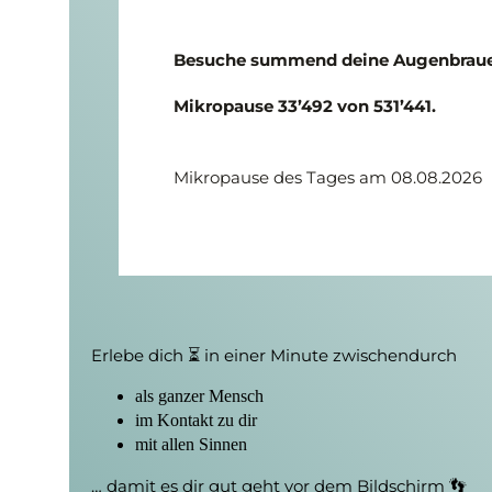
Besuche summend deine Augen­brauen
Mikropause 33’492 von 531’441.
Mikropause des Tages am 08.08.2026
Erlebe dich ⏳ in einer Minute zwischendurch
als ganzer Mensch
im Kontakt zu dir
mit allen Sinnen
… damit es dir gut geht vor dem Bildschirm 👣