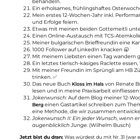
behandeln.
Ein erholsames, frühlingshaftes Osterwoc
Mein erstes 12-Wochen-Jahr inkl. Performa
und Erfolge feiern.
Etwas mit meinen beiden Gottemeitli unte
Einen Online-Austausch mit TCS-Atemkoll
Meiner bulgarischen Brieffreundin eine Kar
1000 Follower auf LinkedIn knacken 🥱
Mit meinem Liebsten einen Tag wandern 
Ein letztes tierisch-käsiges Raclette essen, 
Mit meiner Freundin im Sprüngli am HB Zü
trinken. ✅
Das neue Buch
Kloss im Hals
von Renate B
lesen und in meine Praxisarbeit einfliessen
Jokerwunsch:
Auf dem Blog meiner 12-Wo
Berg
einen Gastartikel schreiben zum The
eine Methode, die wir zusammen entwicke
Jokerwunsch II: Ein jeder Wunsch, wenn er er
augenblicklich Junge.
(Wilhelm Busch)
Jetzt bist du dran:
Was würdest du mit Nr. 31 (war 