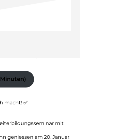
en 🐸 Kopf entlasten
mit min. 5
e von 25% Frühbucherrabatt
auf pflanzenbasierte
ckmeldungen zu
meinen
ie, Zufallsmikropause,
3 Minuten)
ch macht! ✅
Weiterbildungsseminar mit
n geniessen am 20. Januar.