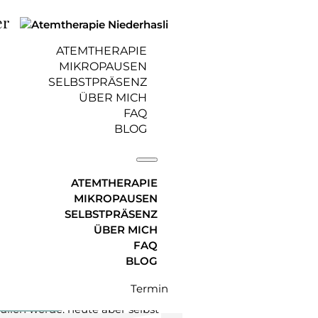
er
ATEMTHERAPIE
MIKROPAUSEN
SELBSTPRÄSENZ
ÜBER MICH
FAQ
is März 2024
BLOG
ATEMTHERAPIE
MIKROPAUSEN
Januar 2024, aktualisiert am 16.
SELBSTPRÄSENZ
ÜBER MICH
FAQ
BLOG
Jahr 2024 👣, wie du deine
teilen kannst und noch 27
Termin
e kommenden Wochen machen.
üllen werde, heute aber selbst