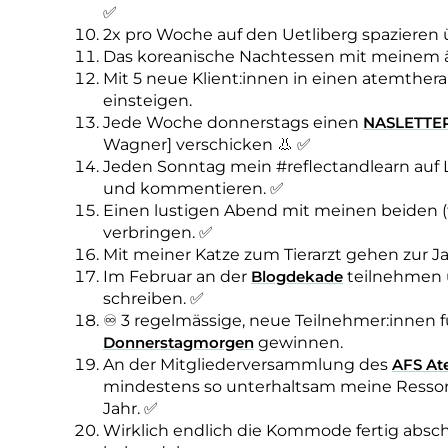
✅
2x pro Woche auf den Uetliberg spazieren 
Das koreanische Nachtessen mit meinem ä
Mit 5 neue Klient:innen in einen atemther
einsteigen.
Jede Woche donnerstags einen
NASLETTE
Wagner] verschicken 👃 ✅
Jeden Sonntag mein #reflectandlearn auf L
und kommentieren. ✅
Einen lustigen Abend mit meinen beiden 
verbringen. ✅
Mit meiner Katze zum Tierarzt gehen zur J
Im Februar an der
Blogdekade
teilnehmen u
schreiben. ✅
♾ 3 regelmässige, neue Teilnehmer:innen f
Donnerstagmorgen
gewinnen.
An der Mitgliederversammlung des
AFS At
mindestens so unterhaltsam meine Ressort
Jahr. ✅
Wirklich endlich die Kommode fertig absch