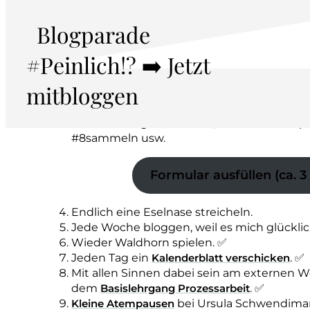
noch nicht kenne.
Blogparade
Am 10. Februar den Atemkurs
Hals befrei
Teilnehmer:innen durchführen.
(Profitier
#Peinlich!? ➡️ Jetzt
bis Ende Januar!) ❎
In den nächsten drei Monaten komplett 
mitbloggen
Ernährung umstellen.
Min. 10
wahrnehmungsdifferenzierte Rü
Dienstleistungen
erhalten
, z.B. Atemtherap
#8sammeln usw.
Formular ausfüllen (ca. 
Endlich eine Eselnase streicheln.
Jede Woche bloggen, weil es mich glückli
Wieder Waldhorn spielen. ✅
Jeden Tag ein
Kalenderblatt verschicken
. ✅
Mit allen Sinnen dabei sein am externen 
dem
Basislehrgang Prozessarbeit
. ✅
Kleine Atempausen
bei Ursula Schwendiman