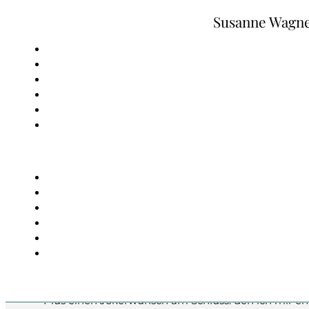
Zum Hauptinhalt springen
Zum Footer springen
Susanne Wagn
Lebenswunschzettel Januar b
Susanne Wagner,
Persönliches & Rückblicke
, 8. 
Juli 2026, 1 Kommentar
Meine 3 wichtigsten Ziele für das erste 12-Wochen-
Wahrnehmung zu meinen Dienstleistungen mit mir 
weitere Sachen, die mir Lust und Freude auf di
Plus einen Jokerwunsch am Schluss, den ich mir erf