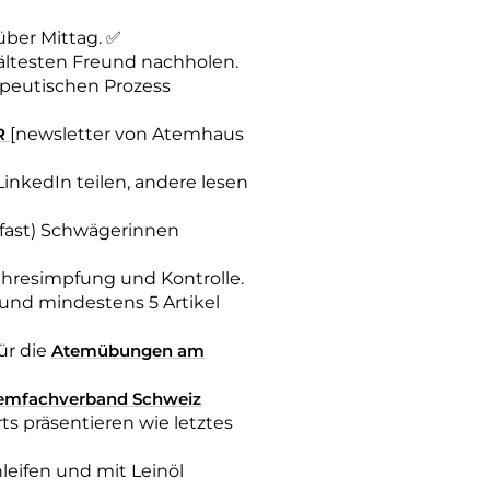
über Mittag. ✅
ltesten Freund nachholen.
apeutischen Prozess
R
[newsletter von Atemhaus
inkedIn teilen, andere lesen
(fast) Schwägerinnen
ahresimpfung und Kontrolle.
nd mindestens 5 Artikel
ür die
Atemübungen am
emfachverband Schweiz
s präsentieren wie letztes
leifen und mit Leinöl