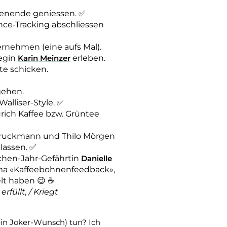
henende geniessen. ✅
nce-Tracking abschliessen
rnehmen (eine aufs Mal).
egin
Karin Meinzer
erleben.
te schicken.
gehen.
Walliser-Style. ✅
rich Kaffee bzw. Grüntee
ruckmann und Thilo Mörgen
 lassen. ✅
chen-Jahr-Gefährtin
Danielle
ma «Kaffeebohnenfeedback»,
lt haben 😉 ☕
füllt, / Kriegt
ein Joker-Wunsch) tun? Ich