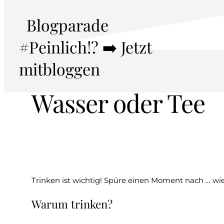
Blogparade
#Peinlich!? ➡️ Jetzt
Trinke einen Schl
mitbloggen
Wasser oder Tee
Trinken ist wichtig! Spüre einen Moment nach … wie 
Warum trinken?