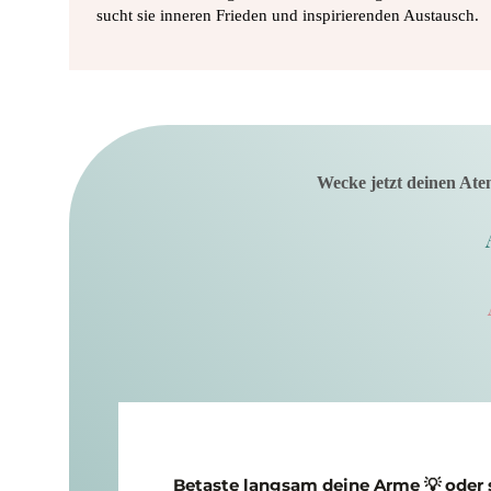
sucht sie inneren Frieden und inspirierenden Austausch.
Wecke jetzt deinen Ate
Betaste langsam deine Arme 💡 oder st