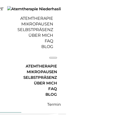
er
ATEMTHERAPIE
MIKROPAUSEN
SELBSTPRÄSENZ
ÜBER MICH
FAQ
urch ausreichend
BLOG
ATEMTHERAPIE
MIKROPAUSEN
SELBSTPRÄSENZ
ÜBER MICH
21, aktualisiert am 20. April
FAQ
BLOG
Termin