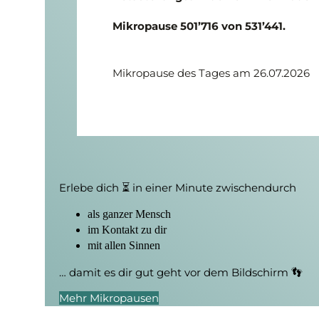
Mikropause 501’716 von 531’441.
Mikropause des Tages am 26.07.2026
Erlebe dich ⏳ in einer Minute zwischendurch
als ganzer Mensch
im Kontakt zu dir
mit allen Sinnen
… damit es dir gut geht vor dem Bildschirm 👣
Mehr Mikropausen