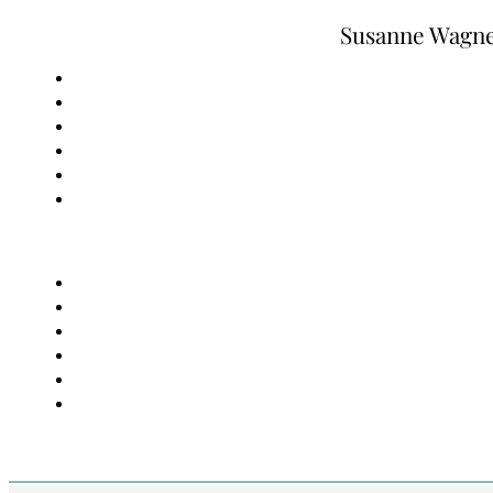
Zum Hauptinhalt springen
Zum Footer springen
Susanne Wagn
Mikropause #53 • Zwischend
trinken
Susanne Wagner,
Mikropausen
, 21. September 20
2025, 0 Kommentare