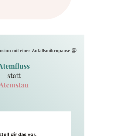
msinn mit einer Zufallsmikropause 🥱
Atemfluss
statt
Atemstau
ell dir das vor.