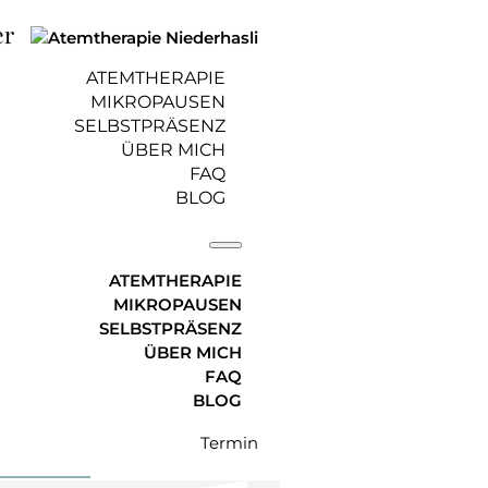
er
ATEMTHERAPIE
MIKROPAUSEN
SELBSTPRÄSENZ
ÜBER MICH
FAQ
s, was dein
BLOG
ATEMTHERAPIE
MIKROPAUSEN
SELBSTPRÄSENZ
ÜBER MICH
ar 2021, aktualisiert am 20.
FAQ
BLOG
Termin
n zufrieden gesättigten Magen