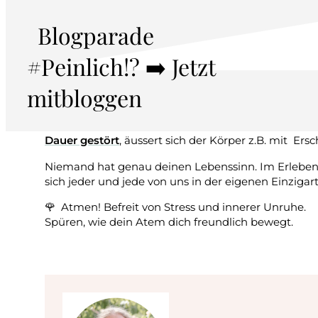
Neben den klassischen 5 Sinnen
verfügst du auch ü
Blogparade
«handfeste» Wahrnehmungskanäle. Einer davon ist 
Der Lebenssinn – oder Organsinn – sorgt dafür, dass
#Peinlich!? ➡️ Jetzt
körperlichen Bedürfnisse nicht aus den Augen verl
zum Verdauen gönnen.
mitbloggen
Für dieses behagliche Wohlgefühl ist unser Alltag m
eine allgegenwärtiger Herausforderung.
Werden un
Dauer gestört
, äussert sich der Körper z.B. mit Er
Niemand hat genau deinen Lebenssinn. Im Erlebe
sich jeder und jede von uns in der eigenen Einzigart
🌹 Atmen! Befreit von Stress und innerer Unruhe.
Spüren, wie dein Atem dich freundlich bewegt.