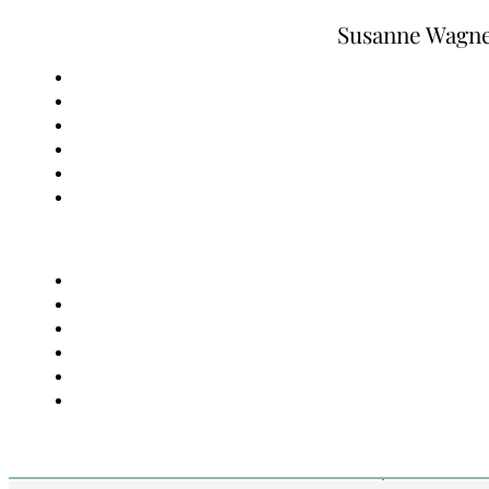
Zum Hauptinhalt springen
Zum Footer springen
Susanne Wagn
Hast du ein Gespür für 🍎 da
Körper braucht?
Susanne Wagner,
Sinne & #8Sammeln
, 19. Febru
April 2025, 0 Kommentare
Magst du es auch, den kühl gelöschten Durst, eine
oder eine dankbar entleerte Blase zu spüren?