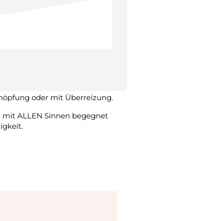
ber vier weitere ganz
der Lebenssinn.
 wir im Alltag unsere
ieren und uns Zeit und Musse
it Hektik, Angst und Stress
sere Ruhephasen auf die
schöpfung oder mit Überreizung.
n mit ALLEN Sinnen begegnet
igkeit.