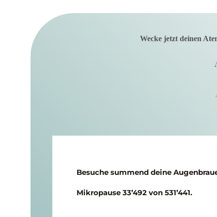
Wecke jetzt deinen Ate
Besuche summend deine Augen­brauen
Mikropause 33’492 von 531’441.