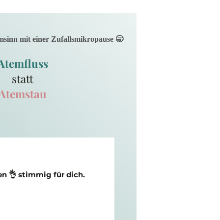
msinn mit einer Zufallsmikropause 🥱
Atemfluss
statt
Atemstau
 👌 stimmig für dich.