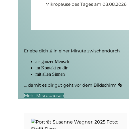
Mikropause des Tages am 08.08.2026
Erlebe dich ⏳ in einer Minute zwischendurch
als ganzer Mensch
im Kontakt zu dir
mit allen Sinnen
… damit es dir gut geht vor dem Bildschirm 👣
Mehr Mikropausen